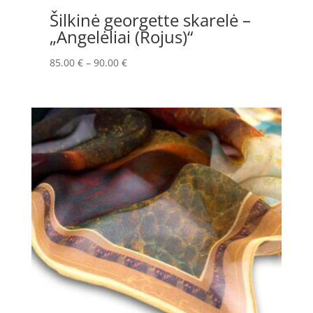
Šilkinė georgette skarelė –
„Angelėliai (Rojus)“
Price
85.00
€
–
90.00
€
range:
85.00 €
through
90.00 €