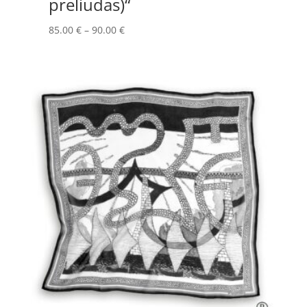
preliudas)“
Price
85.00
€
–
90.00
€
range:
85.00 €
through
90.00 €