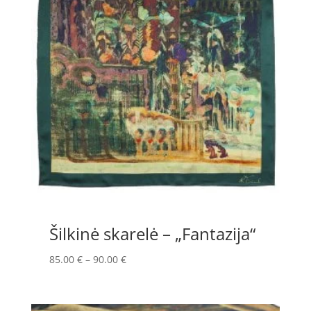
Šilkinė skarelė – „Fantazija“
Price
85.00
€
–
90.00
€
range:
85.00 €