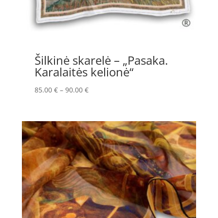
Šilkinė skarelė – „Pasaka.
Karalaitės kelionė“
Price
85.00
€
–
90.00
€
range:
85.00 €
through
90.00 €