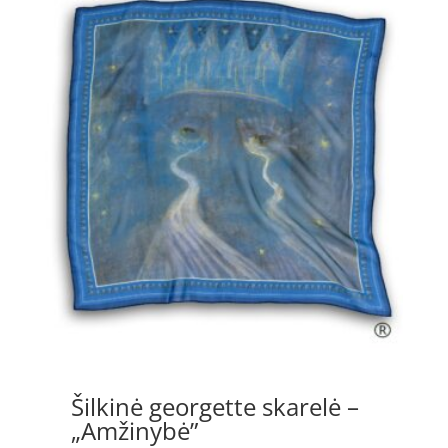
through
90.00 €
Šilkinė georgette skarelė –
„Amžinybė”