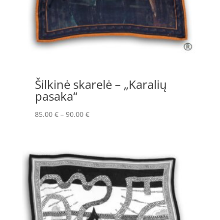
Šilkinė skarelė – „Karalių
pasaka“
Price
85.00
€
–
90.00
€
range:
85.00 €
through
90.00 €