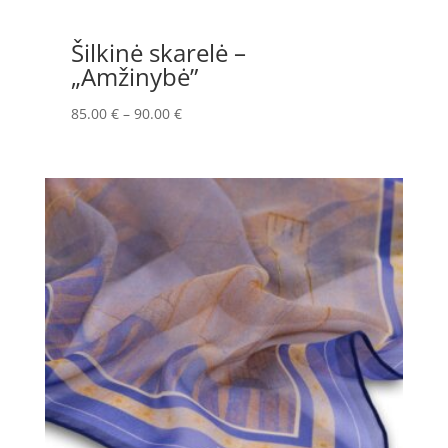
Šilkinė skarelė –
„Amžinybė”
Price
85.00
€
–
90.00
€
range:
85.00 €
through
90.00 €