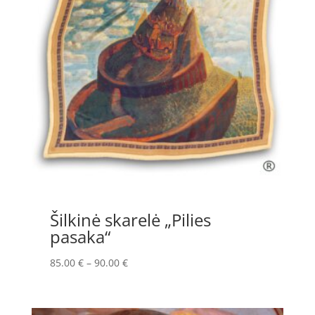
Šilkinė skarelė „Pilies
pasaka“
Price
85.00
€
–
90.00
€
range:
85.00 €