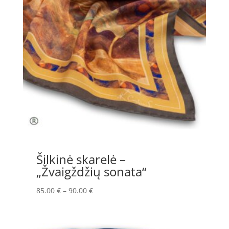
Šilkinė skarelė –
„Žvaigždžių sonata“
Price
85.00
€
–
90.00
€
range:
85.00 €