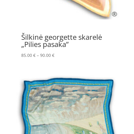
Šilkinė georgette skarelė
„Pilies pasaka”
Price
85.00
€
–
90.00
€
range:
85.00 €
through
90.00 €