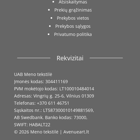
Atsiskaitymas
Prekių grąžinimas
Prekybos vietos
Prekybos sąlygos
Privatumo politika
Rekvizitai
UAB Meno tekstilė
Įmonės kodas: 304411169
PVM mokėtojo kodas: LT100010484014
Adresas: Vingrių g. 25-6, Vilnius 01309
Telefonas: +370 611 46751
Sąskaitos nr.: LT587300010149881569,
AB Swedbank. Banko kodas: 73000,
SWIFT: HABALT22
© 2026 Meno tekstilė | Avenueart.lt