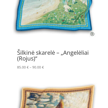
Šilkinė skarelė – „Angelėliai
(Rojus)“
Price
85.00
€
–
90.00
€
range:
85.00 €
through
90.00 €