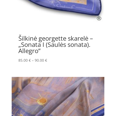
Šilkinė georgette skarelė –
„Sonata I (Saulės sonata).
Allegro”
Price
85.00
€
–
90.00
€
range:
85.00 €
through
90.00 €