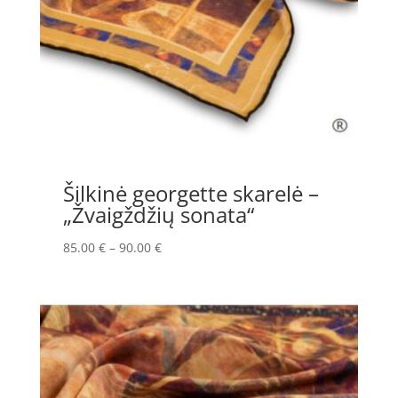
Šilkinė georgette skarelė –
„Žvaigždžių sonata“
Price
85.00
€
–
90.00
€
range:
85.00 €
through
90.00 €