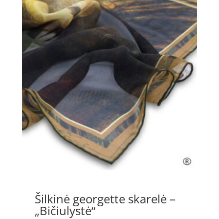
through
90.00 €
Šilkinė georgette skarelė –
„Bičiulystė“