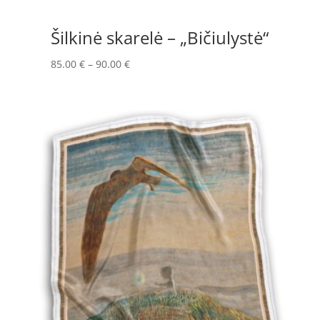
Šilkinė skarelė – „Bičiulystė“
Price
85.00
€
–
90.00
€
range:
85.00 €
through
90.00 €