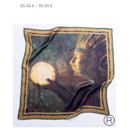
Price
85.00
€
–
90.00
€
range:
85.00 €
through
90.00 €