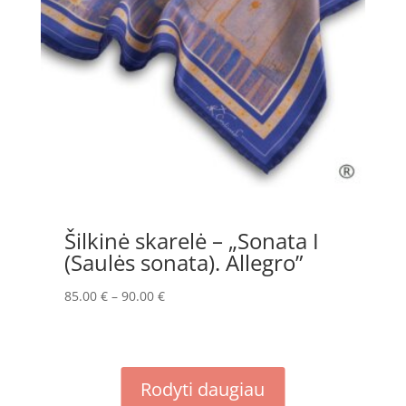
Šilkinė skarelė – „Sonata I
(Saulės sonata). Allegro”
Price
85.00
€
–
90.00
€
range:
85.00 €
through
Rodyti daugiau
90.00 €