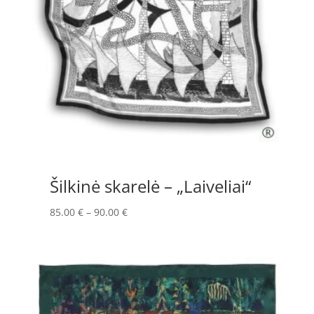
Šilkinė skarelė – „Laiveliai“
Price
85.00
€
–
90.00
€
range:
85.00 €
through
90.00 €