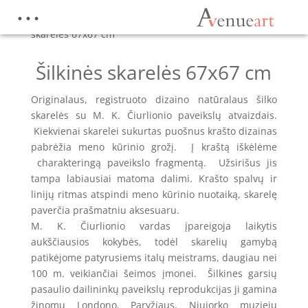
Pradžia
/
Parduotuvė
/
Šilkinės skarelės
/
Šilkinės
skarelės 67x67 cm
Šilkinės skarelės 67x67 cm
Originalaus, registruoto dizaino natūralaus šilko
skarelės su M. K. Čiurlionio paveikslų atvaizdais.
Kiekvienai skarelei sukurtas puošnus krašto dizainas
pabrėžia meno kūrinio grožį.
Į
kraštą iškėlėme
charakteringą paveikslo fragmentą. Užsirišus jis
tampa labiausiai matoma dalimi. Krašto spalvų ir
linijų ritmas atspindi meno kūrinio nuotaiką, skarelę
paverčia prašmatniu aksesuaru.
M. K. Čiurlionio vardas įpareigoja laikytis
aukščiausios kokybės, todėl skarelių gamybą
patikėjome patyrusiems italų meistrams, daugiau nei
100 m. veikiančiai šeimos įmonei. Šilkines garsių
pasaulio dailininkų paveikslų reprodukcijas ji gamina
žinomų Londono, Paryžiaus, Niujorko muziejų