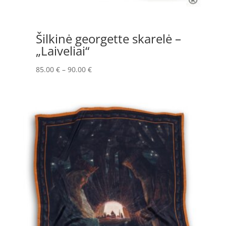
Šilkinė georgette skarelė –
„Laiveliai“
Price
85.00
€
–
90.00
€
range:
85.00 €
through
90.00 €