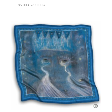
Price
85.00
€
–
90.00
€
range:
85.00 €
through
90.00 €