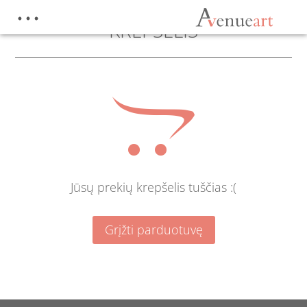
KREPŠELIS

Jūsų prekių krepšelis tuščias :(
Grįžti parduotuvę