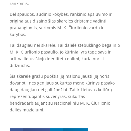
rankomis.
Dėl spaudos, audinio kokybės, rankinio apsiuvimo ir
originalaus dizaino šias skareles drįstame vadinti
prabangiomis, vertomis M. K. Čiurlionio vardo ir
kūrybos.
Tai daugiau nei skarelė. Tai dalelė stebuklingo begalinio
M. K. Čiurlionio pasaulio. Jo kūriniai yra tapę sava ir
artima lietuviškojo identiteto dalimi, kuria norisi
didžiuotis.
Šia skarele gražu puoštis, ją malonu jausti. Ją norisi
dovanoti, nes genijaus sukurtas meno kūrinys pasako
daug daugiau nei gali žodžiai. Tai ir Lietuvos kultūrą
reprezentuojantis suvenyras, sukurtas
bendradarbiaujant su Nacionaliniu M. K. Čiurlionio
dailės muziejumi.