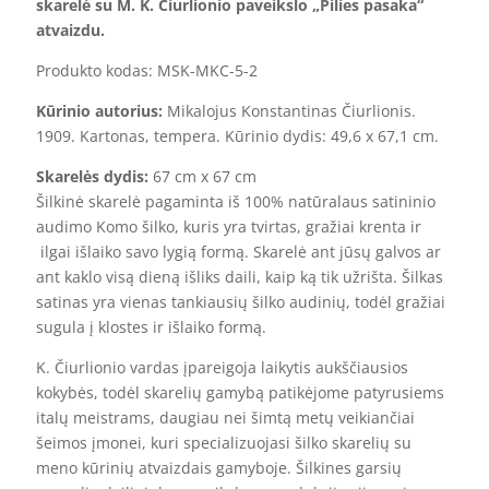
skarelė su M. K. Čiurlionio paveikslo „
Pilies pasaka
“
atvaizdu
.
Produkto kodas: MSK-MKC-5-2
Kūrinio autorius:
Mikalojus Konstantinas Čiurlionis.
1909. Kartonas, tempera. Kūrinio dydis: 49,6 x 67,1 cm.
Skarel
ės
dydis:
67 cm x 67 cm
Šilkinė skarelė pagaminta iš 100% natūralaus satininio
audimo Komo šilko, kuris yra tvirtas, gražiai krenta ir
ilgai išlaiko savo lygią formą. Skarelė ant jūsų galvos ar
ant kaklo visą dieną išliks daili, kaip ką tik užrišta. Šilkas
satinas yra vienas tankiausių šilko audinių, todėl gražiai
sugula į klostes ir išlaiko formą.
K. Čiurlionio vardas įpareigoja laikytis aukščiausios
kokybės, todėl skarelių gamybą patikėjome patyrusiems
italų meistrams, daugiau nei šimtą metų veikiančiai
šeimos įmonei, kuri specializuojasi šilko skarelių su
meno kūrinių atvaizdais gamyboje. Šilkines garsių