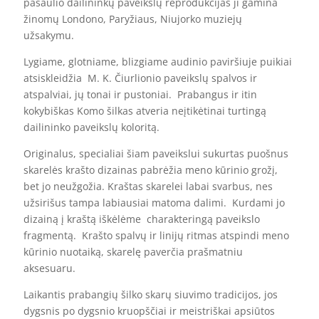
pasaulio dailininkų paveikslų reprodukcijas ji gamina
žinomų Londono, Paryžiaus, Niujorko muziejų
užsakymu.
Lygiame, glotniame, blizgiame audinio paviršiuje puikiai
atsiskleidžia M. K. Čiurlionio paveikslų spalvos ir
atspalviai, jų tonai ir pustoniai. Prabangus ir itin
kokybiškas Komo šilkas atveria neįtikėtinai turtingą
dailininko paveikslų koloritą.
Originalus, specialiai šiam paveikslui sukurtas puošnus
skarelės krašto dizainas pabrėžia meno kūrinio grožį,
bet jo neužgožia. Kraštas skarelei labai svarbus, nes
užsirišus tampa labiausiai matoma dalimi. Kurdami jo
dizainą į kraštą iškėlėme charakteringą paveikslo
fragmentą. Krašto spalvų ir linijų ritmas atspindi meno
kūrinio nuotaiką, skarelę paverčia prašmatniu
aksesuaru.
Laikantis prabangių šilko skarų siuvimo tradicijos, jos
dygsnis po dygsnio kruopščiai ir meistriškai apsiūtos