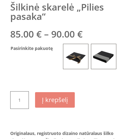
Šilkinė skarelė „Pilies
pasaka“
Price
85.00
€
–
90.00
€
range:
85.00 €
Pasirinkite pakuotę
through
90.00 €
produkto
Į krepšelį
kiekis:
Šilkinė
skarelė
„Pilies
pasaka“
Originalaus, registruoto dizaino n
atūralaus šilko