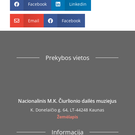
Facebook
Linkedin


Email
Facebook


Prekybos vietos
Nacionalinis M.K. Čiurlionio dailės muziejus
K. Donelaičio g. 64, LT-44248 Kaunas
Žemėlapis
Informacija