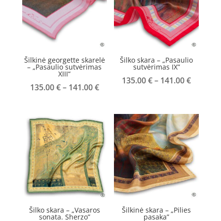
Šilkinė georgette skarelė
Šilko skara – „Pasaulio
– „Pasaulio sutvėrimas
sutvėrimas IX”
XIII“
Price
135.00
€
–
141.00
€
Price
135.00
€
–
141.00
€
range:
range:
135.00 
135.00 €
throug
through
141.00 
141.00 €
Šilko skara – „Vasaros
Šilkinė skara – „Pilies
sonata. Sherzo”
pasaka”