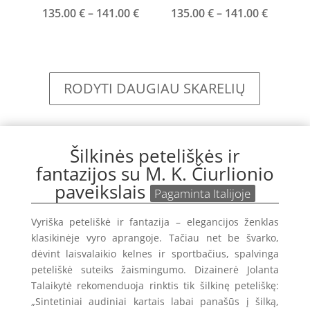
Price
Price
135.00
€
–
141.00
€
135.00
€
–
141.00
€
range:
range:
135.00 €
135.00 
through
throug
141.00 €
141.00 
RODYTI DAUGIAU SKARELIŲ
Šilkinės peteliškės ir
fantazijos su M. K. Čiurlionio
paveikslais
Pagaminta Italijoje
Vyriška peteliškė ir fantazija – elegancijos ženklas
klasikinėje vyro aprangoje. Tačiau net be švarko,
dėvint laisvalaikio kelnes ir sportbačius, spalvinga
peteliškė suteiks žaismingumo. Dizainerė Jolanta
Talaikytė rekomenduoja rinktis tik šilkinę peteliškę:
„Sintetiniai audiniai kartais labai panašūs į šilką,