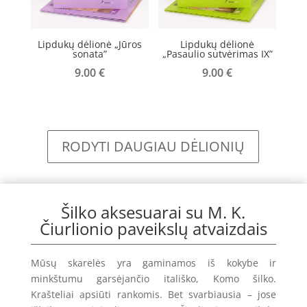
Lipdukų dėlionė „Jūros
Lipdukų dėlionė
sonata”
„Pasaulio sutvėrimas IX”
9.00
€
9.00
€
RODYTI DAUGIAU DĖLIONIŲ
Šilko aksesuarai su M. K.
Čiurlionio paveikslų atvaizdais
Mūsų skarelės yra gaminamos iš kokybe ir
minkštumu garsėjančio itališko, Komo šilko.
Krašteliai apsiūti rankomis. Bet svarbiausia – jose