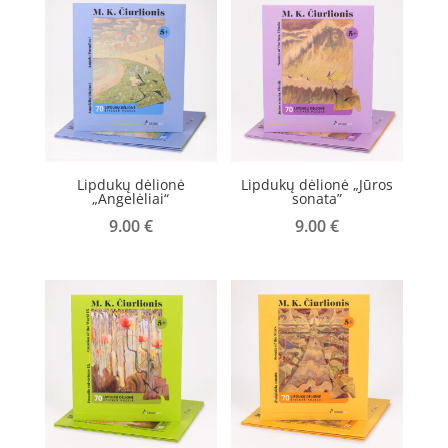
Lipdukų dėlionė
Lipdukų dėlionė „Jūros
„Angelėliai“
sonata”
9.00
€
9.00
€