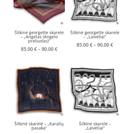
Šilkinė georgette skarelė
Šilkinė georgette skarelė
– „Angelas (Angelo
– „Laiveliai“
preliudas)“
Price
85.00
€
–
90.00
€
Price
85.00
€
–
90.00
€
range:
range:
85.00 €
85.00 €
through
through
90.00 €
90.00 €
Šilkinė skarelė – „Karalių
Šilkinė skarelė –
pasaka“
„Laiveliai“