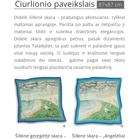
Čiurlionio paveikslais
87x87 cm
Didelė šilkinė skara – prabangus aksesuaras, ryškiai
matomas aprangoje. Parišta po paltu ar lietpalčiu ji
maloniai šildo ir suteikia išskirtinės elegancijos.
Didele skara apsigobus pečius, pasak dizainerės
Jolantos Talaikytės, ta pati suknelė ir palaidinė įgaus
visai naują vaizdą. O sudėjus ir kraštuose lengvai
sukabinus dvi skaras, galime pagal savo skonį
susikurti lengvai plazdančią vasarinę palaidinę.
Šilkinė georgette skara –
Šilkinė skara – „Angelėliai