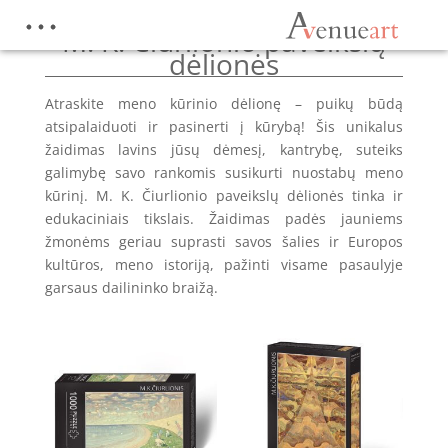
M. K. Čiurlionio paveikslų
dėlionės
Atraskite meno kūrinio dėlionę – puikų būdą
atsipalaiduoti ir pasinerti į kūrybą! Šis unikalus
žaidimas lavins jūsų dėmesį, kantrybę, suteiks
galimybę savo rankomis susikurti nuostabų meno
kūrinį. M. K. Čiurlionio paveikslų dėlionės tinka ir
edukaciniais tikslais. Žaidimas padės jauniems
žmonėms geriau suprasti savos šalies ir Europos
kultūros, meno istoriją, pažinti visame pasaulyje
garsaus dailininko braižą.