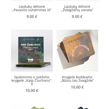
Lipdukų dėlionė
Lipdukų dėlionė
„Pasaulio sutvėrimas IX”
„Žvaigždžių sonata”
9.00
€
9.00
€
Spalvinimo ir piešimo
Knygelė kūdikiams
knygelė „Kaip Čiurlionis”.
„Būsiu tau žvaigžde”
II
10.60
€
10.00
€