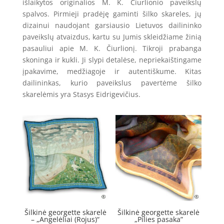
išlaikytos originalios M. K. Čiurlionio paveikslų
spalvos. Pirmieji pradėję gaminti šilko skareles, jų
dizainui naudojant garsiausio Lietuvos dailininko
paveikslų atvaizdus, kartu su Jumis skleidžiame žinią
pasauliui apie M. K. Čiurlionį. Tikroji prabanga
skoninga ir kukli. Ji slypi detalėse, nepriekaištingame
įpakavime, medžiagoje ir autentiškume. Kitas
dailininkas, kurio paveikslus pavertėme šilko
skarelėmis yra Stasys Eidrigevičius.
Šilkinė georgette skarelė
Šilkinė georgette skarelė
– „Angelėliai (Rojus)“
„Pilies pasaka”