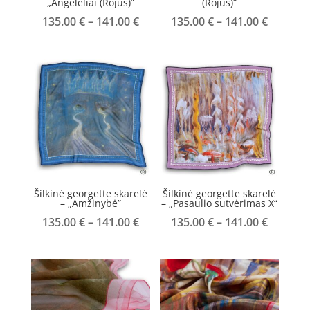
„Angelėliai (Rojus)”
(Rojus)“
Price
Price
135.00
€
–
141.00
€
135.00
€
–
141.00
€
range:
range:
135.00 €
135.00 
through
throug
141.00 €
141.00 
Šilkinė georgette skarelė
Šilkinė georgette skarelė
– „Amžinybė”
– „Pasaulio sutvėrimas X“
Price
Price
135.00
€
–
141.00
€
135.00
€
–
141.00
€
range:
range:
135.00 €
135.00 
through
throug
141.00 €
141.00 