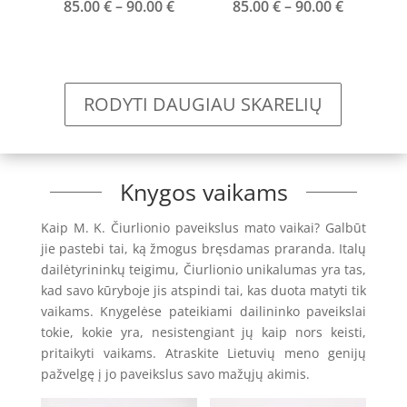
Price
Price
85.00
€
–
90.00
€
85.00
€
–
90.00
€
range:
range:
85.00 €
85.00 €
through
through
90.00 €
90.00 €
RODYTI DAUGIAU SKARELIŲ
Knygos vaikams
Kaip M. K. Čiurlionio paveikslus mato vaikai? Galbūt
jie pastebi tai, ką žmogus bręsdamas praranda. Italų
dailėtyrininkų teigimu, Čiurlionio unikalumas yra tas,
kad savo kūryboje jis atspindi tai, kas duota matyti tik
vaikams. Knygelėse pateikiami dailininko paveikslai
tokie, kokie yra, nesistengiant jų kaip nors keisti,
pritaikyti vaikams. Atraskite Lietuvių meno genijų
pažvelgę į jo paveikslus savo mažųjų akimis.