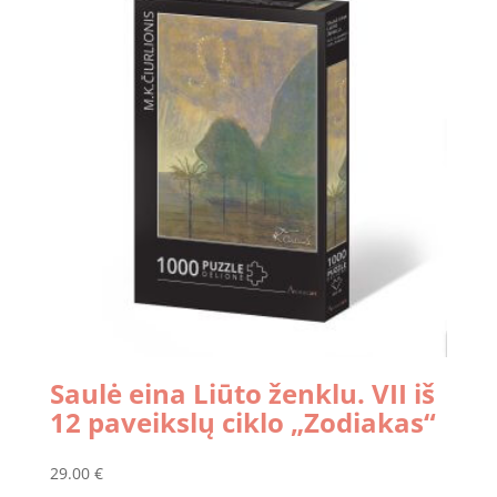
Saulė eina Liūto ženklu. VII iš
12 paveikslų ciklo „Zodiakas“
29.00
€