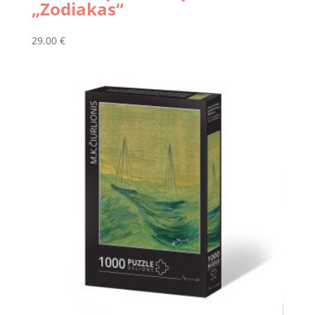
„Zodiakas“
29.00
€