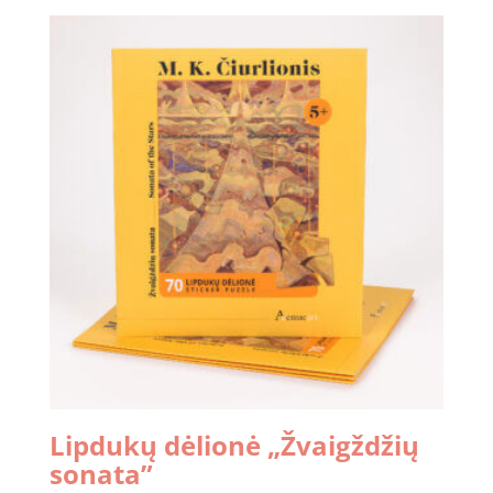
Lipdukų dėlionė „Žvaigždžių
sonata”