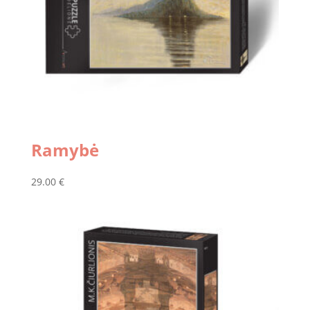
Ramybė
29.00
€