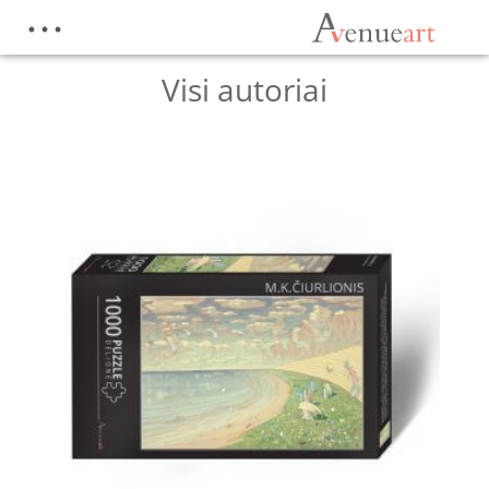
Pradžia
/
Parduotuvė
/
Visi autoriai
Visi autoriai