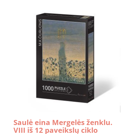
Saulė eina Mergelės ženklu.
VIII iš 12 paveikslų ciklo