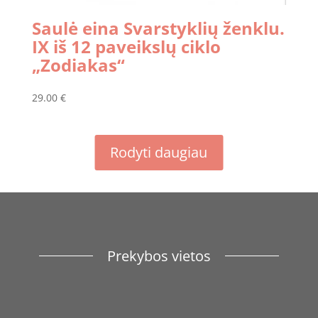
Saulė eina Svarstyklių ženklu.
IX iš 12 paveikslų ciklo
„Zodiakas“
29.00
€
Rodyti daugiau
Prekybos vietos