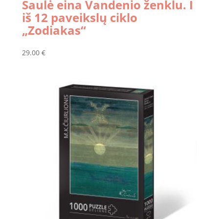
Saulė eina Vandenio ženklu. I
iš 12 paveikslų ciklo
„Zodiakas“
29.00
€