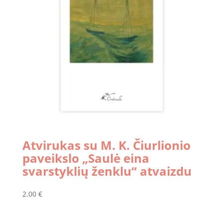
Atvirukas su M. K. Čiurlionio
paveikslo „Saulė eina
svarstyklių ženklu“ atvaizdu
2.00
€