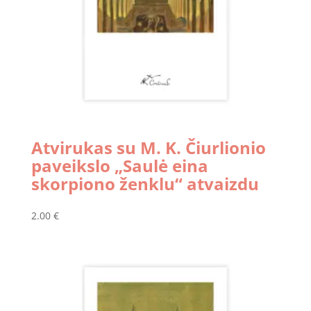
Atvirukas su M. K. Čiurlionio
paveikslo „Saulė eina
skorpiono ženklu“ atvaizdu
2.00
€