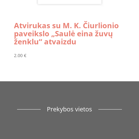
Atvirukas su M. K. Čiurlionio
paveikslo „Saulė eina žuvų
ženklu“ atvaizdu
2.00
€
Prekybos vietos