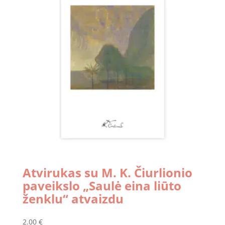
Atvirukas su M. K. Čiurlionio
paveikslo „Saulė eina liūto
ženklu“ atvaizdu
2.00
€