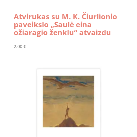
Atvirukas su M. K. Čiurlionio
paveikslo „Saulė eina
ožiaragio ženklu“ atvaizdu
2.00
€