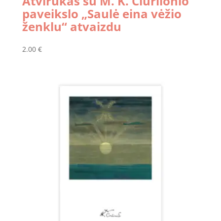
Atvirukas su M. K. Čiurlionio
paveikslo „Saulė eina vėžio
ženklu“ atvaizdu
2.00
€