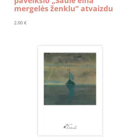
paveikslo „Saulė eina
mergelės ženklu“ atvaizdu
2.00
€