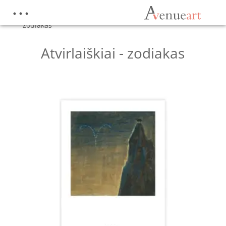
Pradžia
/
Parduotuvė
/
Atvirukai
/
Atvirlaiškiai -
zodiakas
Atvirlaiškiai - zodiakas