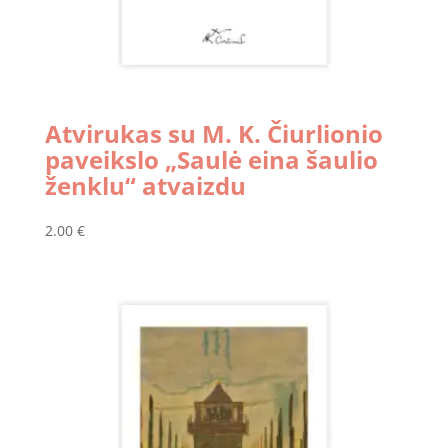
Atvirukas su M. K. Čiurlionio
paveikslo „Saulė eina šaulio
ženklu“ atvaizdu
2.00
€