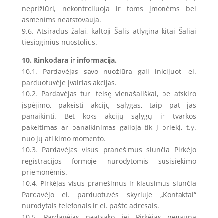
neprižiūri, nekontroliuoja ir toms įmonėms bei
asmenims neatstovauja.
9.6. Atsiradus žalai, kaltoji Šalis atlygina kitai Šaliai
tiesioginius nuostolius.
10. Rinkodara ir informacija.
10.1. Pardavėjas savo nuožiūra gali inicijuoti el.
parduotuvėje įvairias akcijas.
10.2. Pardavėjas turi teisę vienašališkai, be atskiro
įspėjimo, pakeisti akcijų sąlygas, taip pat jas
panaikinti. Bet koks akcijų sąlygų ir tvarkos
pakeitimas ar panaikinimas galioja tik į priekį, t.y.
nuo jų atlikimo momento.
10.3. Pardavėjas visus pranešimus siunčia Pirkėjo
registracijos formoje nurodytomis susisiekimo
priemonėmis.
10.4. Pirkėjas visus pranešimus ir klausimus siunčia
Pardavėjo el. parduotuvės skyriuje „Kontaktai“
nurodytais telefonais ir el. pašto adresais.
10.5. Pardavėjas neatsako jei Pirkėjas negauna