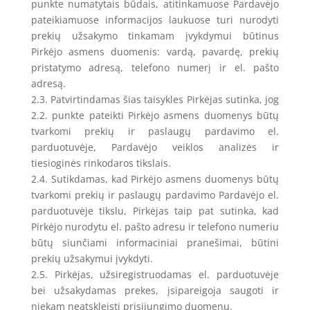
punkte numatytais būdais, atitinkamuose Pardavėjo
pateikiamuose informacijos laukuose turi nurodyti
prekių užsakymo tinkamam įvykdymui būtinus
Pirkėjo asmens duomenis: vardą, pavardę, prekių
pristatymo adresą, telefono numerį ir el. pašto
adresą.
2.3. Patvirtindamas šias taisykles Pirkėjas sutinka, jog
2.2. punkte pateikti Pirkėjo asmens duomenys būtų
tvarkomi prekių ir paslaugų pardavimo el.
parduotuvėje, Pardavėjo veiklos analizės ir
tiesioginės rinkodaros tikslais.
2.4. Sutikdamas, kad Pirkėjo asmens duomenys būtų
tvarkomi prekių ir paslaugų pardavimo Pardavėjo el.
parduotuvėje tikslu, Pirkėjas taip pat sutinka, kad
Pirkėjo nurodytu el. pašto adresu ir telefono numeriu
būtų siunčiami informaciniai pranešimai, būtini
prekių užsakymui įvykdyti.
2.5. Pirkėjas, užsiregistruodamas el. parduotuvėje
bei užsakydamas prekes, įsipareigoja saugoti ir
niekam neatskleisti prisijungimo duomenų.