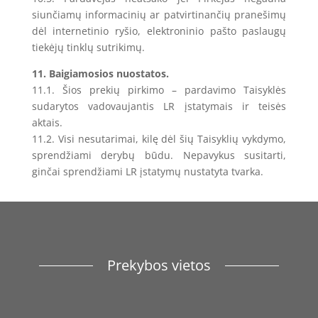
siunčiamų informacinių ar patvirtinančių pranešimų
dėl internetinio ryšio, elektroninio pašto paslaugų
tiekėjų tinklų sutrikimų.
11. Baigiamosios nuostatos.
11.1. Šios prekių pirkimo – pardavimo Taisyklės
sudarytos vadovaujantis LR įstatymais ir teisės
aktais.
11.2. Visi nesutarimai, kilę dėl šių Taisyklių vykdymo,
sprendžiami derybų būdu. Nepavykus susitarti,
ginčai sprendžiami LR įstatymų nustatyta tvarka.
Prekybos vietos