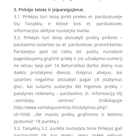
3. Pirkėjo teisės ir įsipareigojimai.
3.1. Pirkėjas turi teisę pirkti prekes el. parduotuvėje
šių Taisyklių ir kitose šios el. parduotuvės
informacijos skiltyse nustatyta tvarka.
3.2. Pirkėjas turi teisę atsisakyti prekių pirkimo –
pardavimo sutarties su el. parduotuve, pranešdamas
Pardavėjui apie tai raštu (el. paštu, nurodant
pageidaujamą grąžinti prekę ir jos užsakymo numerį)
ne vėliau kaip per 14 (keturiolika) darbo dienų nuo
daikto pristatymo dienos, išskyrus atvejus, kai
sutarties negalima atsisakyti pagal LR įstatymus
(pvz., kai sutartis sudaryta dėl higienos prekių –
patalynės reikmenų – pardavimo; žr. informaciją VšĮ
„Vartotojų centras“ tinklalapyje
http://www.vartotojucentras.lt/istatymas.php?
id=1038, „Ne maisto prekių grąžinimo ir keitimo
ypatumai“ 18 punktą.).
3.3. Taisyklių 3.2. punkte numatyta teise Pirkėjas gali
pasinaudoti tik tuo atveju, jeigu prekė nebuvo