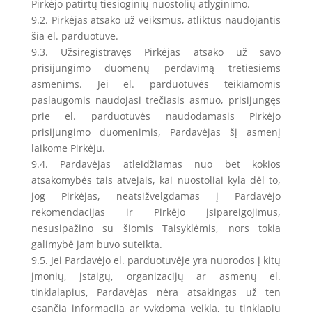
Pirkėjo patirtų tiesioginių nuostolių atlyginimo.
9.2. Pirkėjas atsako už veiksmus, atliktus naudojantis
šia el. parduotuve.
9.3. Užsiregistravęs Pirkėjas atsako už savo
prisijungimo duomenų perdavimą tretiesiems
asmenims. Jei el. parduotuvės teikiamomis
paslaugomis naudojasi trečiasis asmuo, prisijungęs
prie el. parduotuvės naudodamasis Pirkėjo
prisijungimo duomenimis, Pardavėjas šį asmenį
laikome Pirkėju.
9.4. Pardavėjas atleidžiamas nuo bet kokios
atsakomybės tais atvejais, kai nuostoliai kyla dėl to,
jog Pirkėjas, neatsižvelgdamas į Pardavėjo
rekomendacijas ir Pirkėjo įsipareigojimus,
nesusipažino su šiomis Taisyklėmis, nors tokia
galimybė jam buvo suteikta.
9.5. Jei Pardavėjo el. parduotuvėje yra nuorodos į kitų
įmonių, įstaigų, organizacijų ar asmenų el.
tinklalapius, Pardavėjas nėra atsakingas už ten
esančią informaciją ar vykdomą veiklą, tų tinklapių