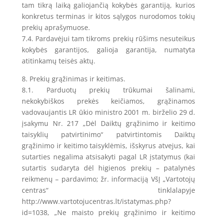
tam tikrą laiką galiojančią kokybės garantiją, kurios
konkretus terminas ir kitos sąlygos nurodomos tokių
prekių aprašymuose.
7.4. Pardavėjui tam tikroms prekių rūšims nesuteikus
kokybės garantijos, galioja garantija, numatyta
atitinkamų teisės aktų.
8. Prekių grąžinimas ir keitimas.
8.1. Parduotų prekių trūkumai šalinami,
nekokybiškos prekės keičiamos, grąžinamos
vadovaujantis LR ūkio ministro 2001 m. birželio 29 d.
įsakymu Nr. 217 „Dėl Daiktų grąžinimo ir keitimo
taisyklių patvirtinimo“ patvirtintomis Daiktų
grąžinimo ir keitimo taisyklėmis, išskyrus atvejus, kai
sutarties negalima atsisakyti pagal LR įstatymus (kai
sutartis sudaryta dėl higienos prekių – patalynės
reikmenų – pardavimo; žr. informaciją VšĮ „Vartotojų
centras“ tinklalapyje
http://www.vartotojucentras.lt/istatymas.php?
id=1038, „Ne maisto prekių grąžinimo ir keitimo