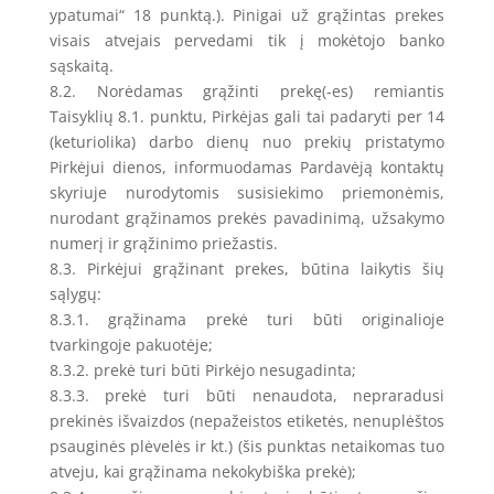
ypatumai“ 18 punktą.). Pinigai už grąžintas prekes
visais atvejais pervedami tik į mokėtojo banko
sąskaitą.
8.2. Norėdamas grąžinti prekę(-es) remiantis
Taisyklių 8.1. punktu, Pirkėjas gali tai padaryti per 14
(keturiolika) darbo dienų nuo prekių pristatymo
Pirkėjui dienos, informuodamas Pardavėją kontaktų
skyriuje nurodytomis susisiekimo priemonėmis,
nurodant grąžinamos prekės pavadinimą, užsakymo
numerį ir grąžinimo priežastis.
8.3. Pirkėjui grąžinant prekes, būtina laikytis šių
sąlygų:
8.3.1. grąžinama prekė turi būti originalioje
tvarkingoje pakuotėje;
8.3.2. prekė turi būti Pirkėjo nesugadinta;
8.3.3. prekė turi būti nenaudota, nepraradusi
prekinės išvaizdos (nepažeistos etiketės, nenuplėštos
psauginės plėvelės ir kt.) (šis punktas netaikomas tuo
atveju, kai grąžinama nekokybiška prekė);