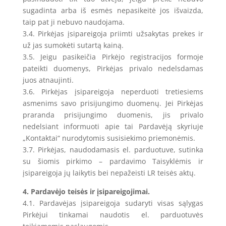
sugadinta arba iš esmės nepasikeitė jos išvaizda,
taip pat ji nebuvo naudojama.
3.4. Pirkėjas įsipareigoja priimti užsakytas prekes ir
už jas sumokėti sutartą kainą.
3.5. Jeigu pasikeičia Pirkėjo registracijos formoje
pateikti duomenys, Pirkėjas privalo nedelsdamas
juos atnaujinti.
3.6. Pirkėjas įsipareigoja neperduoti tretiesiems
asmenims savo prisijungimo duomenų. Jei Pirkėjas
praranda prisijungimo duomenis, jis privalo
nedelsiant informuoti apie tai Pardavėją skyriuje
„Kontaktai“ nurodytomis susisiekimo priemonėmis.
3.7. Pirkėjas, naudodamasis el. parduotuve, sutinka
su šiomis pirkimo – pardavimo Taisyklėmis ir
įsipareigoja jų laikytis bei nepažeisti LR teisės aktų.
4. Pardavėjo teisės ir įsipareigojimai.
4.1. Pardavėjas įsipareigoja sudaryti visas sąlygas
Pirkėjui tinkamai naudotis el. parduotuvės