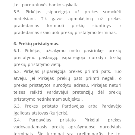
į el. parduotuvės banko sąskaitą.
5.5. Pirkėjas įsipareigoja už prekes sumokėti
nedelsiant. Tik gavus apmokėjimą už prekes
pradedamas formuoti prekių siuntinys ir
pradedamas skaičiuoti prekių pristatymo terminas.
6. Prekių pristatymas.
6.1. Pirkėjas, užsakymo metu pasirinkęs prekių
pristatymo paslaugą, įsipareigoja nurodyti tikslią
prekių pristatymo vietą.
6.2. Pirkėjas įsipareigoja prekes priimti pats. Tuo
atveju, jei Pirkėjas prekių pats priimti negali, o
prekės pristatytos nurodytu adresu, Pirkėjas neturi
teisės reikšti Pardavėjui pretenzijų dėl prekių
pristatymo netinkamam subjektui.
6.3. Prekes pristato Pardavėjas arba Pardavėjo
įgaliotas atstovas (kurjeris).
6.4. Pardavėjas pristato Pirkėjui prekes
vadovaudamasis prekių aprašymuose nurodytais
terminais. Šie terminai yra preliminarūs, be to,