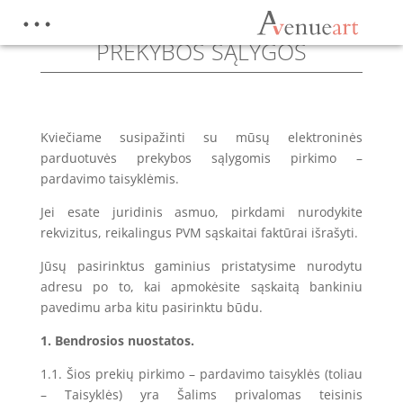
PREKYBOS SĄLYGOS
Kviečiame susipažinti su mūsų elektroninės
parduotuvės prekybos sąlygomis pirkimo –
pardavimo taisyklėmis.
Jei esate juridinis asmuo, pirkdami nurodykite
rekvizitus, reikalingus PVM sąskaitai faktūrai išrašyti.
Jūsų pasirinktus gaminius pristatysime nurodytu
adresu po to, kai apmokėsite sąskaitą bankiniu
pavedimu arba kitu pasirinktu būdu.
1. Bendrosios nuostatos.
1.1. Šios prekių pirkimo – pardavimo taisyklės (toliau
– Taisyklės) yra Šalims privalomas teisinis