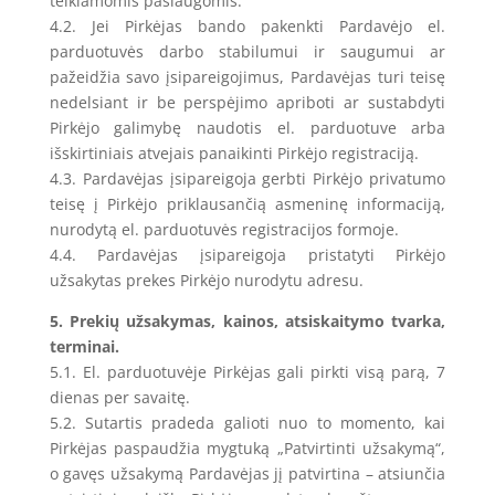
teikiamomis paslaugomis.
4.2. Jei Pirkėjas bando pakenkti Pardavėjo el.
parduotuvės darbo stabilumui ir saugumui ar
pažeidžia savo įsipareigojimus, Pardavėjas turi teisę
nedelsiant ir be perspėjimo apriboti ar sustabdyti
Pirkėjo galimybę naudotis el. parduotuve arba
išskirtiniais atvejais panaikinti Pirkėjo registraciją.
4.3. Pardavėjas įsipareigoja gerbti Pirkėjo privatumo
teisę į Pirkėjo priklausančią asmeninę informaciją,
nurodytą el. parduotuvės registracijos formoje.
4.4. Pardavėjas įsipareigoja pristatyti Pirkėjo
užsakytas prekes Pirkėjo nurodytu adresu.
5. Prekių užsakymas, kainos, atsiskaitymo tvarka,
terminai.
5.1. El. parduotuvėje Pirkėjas gali pirkti visą parą, 7
dienas per savaitę.
5.2. Sutartis pradeda galioti nuo to momento, kai
Pirkėjas paspaudžia mygtuką „Patvirtinti užsakymą“,
o gavęs užsakymą Pardavėjas jį patvirtina – atsiunčia