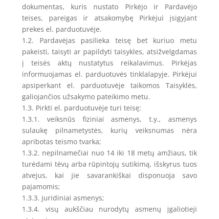
dokumentas, kuris nustato Pirkėjo ir Pardavėjo
teises, pareigas ir atsakomybę Pirkėjui įsigyjant
prekes el. parduotuvėje.
1.2. Pardavėjas pasilieka teisę bet kuriuo metu
pakeisti, taisyti ar papildyti taisykles, atsižvelgdamas
į teisės aktų nustatytus reikalavimus. Pirkėjas
informuojamas el. parduotuvės tinklalapyje. Pirkėjui
apsiperkant el. parduotuvėje taikomos Taisyklės,
galiojančios užsakymo pateikimo metu.
1.3. Pirkti el. parduotuvėje turi teisę:
1.3.1. veiksnūs fiziniai asmenys, t.y., asmenys
sulaukę pilnametystės, kurių veiksnumas nėra
apribotas teismo tvarka;
1.3.2. nepilnamečiai nuo 14 iki 18 metų amžiaus, tik
turėdami tėvų arba rūpintojų sutikimą, išskyrus tuos
atvejus, kai jie savarankiškai disponuoja savo
pajamomis;
1.3.3. juridiniai asmenys;
1.3.4. visų aukščiau nurodytų asmenų įgaliotieji