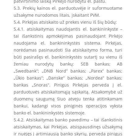
patvirtinimo laišką Pirkėjo nurodytu el. paštu.
5.3. Prekių kainos el. parduotuvėje ir suformuotame
užsakyme nurodomos litais, įskaitant PVM.
5.4. Pirkėjas atsiskaito už prekes vienu iš šių būdų:
5.4.1. atsiskaitymas naudojantis el. bankininkyste –
tai išankstinis apmokėjimas pasinaudojant Pirkėjo
naudojama el. bankininkystės sistema. Pirkėjas,
norėdamas pasinaudoti šia atsiskaitymo forma, turi
būti pasirašęs el. bankininkystės sutartį su vienu iš
žemiau nurodytų bankų: SEB bankas; AB
„Swedbank“; „DNB Nord“ bankas; „Parex“ bankas;
„Ūkio bankas“; „Danske“ bankas; „Nordea“ bankas;
bankas „Snoras“. Pinigus Pirkėjas perveda į el.
parduotuvės atsiskaitomąją sąskaitą. Atsakomybė už
duomenų saugumą šiuo atveju tenka atitinkamam
bankui, kadangi visos piniginės operacijos vyksta
banko el. bankininkystės sistemoje.
5.4.2. Atsiskaitymas banko pavedimu – tai išankstinis
atsiskaitymas, kai Pirkėjas, atsispausdinęs užsakymą
ir nuėjęs į artimiausią banko skyrių, perveda pinigus