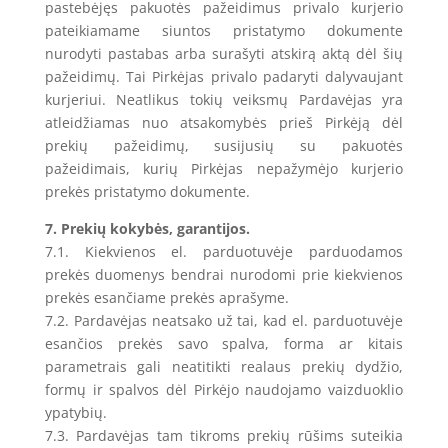
pastebėjęs pakuotės pažeidimus privalo kurjerio
pateikiamame siuntos pristatymo dokumente
nurodyti pastabas arba surašyti atskirą aktą dėl šių
pažeidimų. Tai Pirkėjas privalo padaryti dalyvaujant
kurjeriui. Neatlikus tokių veiksmų Pardavėjas yra
atleidžiamas nuo atsakomybės prieš Pirkėją dėl
prekių pažeidimų, susijusių su pakuotės
pažeidimais, kurių Pirkėjas nepažymėjo kurjerio
prekės pristatymo dokumente.
7. Prekių kokybės, garantijos.
7.1. Kiekvienos el. parduotuvėje parduodamos
prekės duomenys bendrai nurodomi prie kiekvienos
prekės esančiame prekės aprašyme.
7.2. Pardavėjas neatsako už tai, kad el. parduotuvėje
esančios prekės savo spalva, forma ar kitais
parametrais gali neatitikti realaus prekių dydžio,
formų ir spalvos dėl Pirkėjo naudojamo vaizduoklio
ypatybių.
7.3. Pardavėjas tam tikroms prekių rūšims suteikia