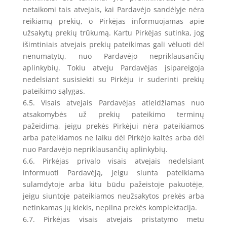
netaikomi tais atvejais, kai Pardavėjo sandėlyje nėra
reikiamų prekių, o Pirkėjas informuojamas apie
užsakytų prekių trūkumą. Kartu Pirkėjas sutinka, jog
išimtiniais atvejais prekių pateikimas gali vėluoti dėl
nenumatytų, nuo Pardavėjo nepriklausančių
aplinkybių. Tokiu atveju Pardavėjas įsipareigoja
nedelsiant susisiekti su Pirkėju ir suderinti prekių
pateikimo sąlygas.
6.5. Visais atvejais Pardavėjas atleidžiamas nuo
atsakomybės už prekių pateikimo terminų
pažeidimą, jeigu prekės Pirkėjui nėra pateikiamos
arba pateikiamos ne laiku dėl Pirkėjo kaltės arba dėl
nuo Pardavėjo nepriklausančių aplinkybių.
6.6. Pirkėjas privalo visais atvejais nedelsiant
informuoti Pardavėją, jeigu siunta pateikiama
sulamdytoje arba kitu būdu pažeistoje pakuotėje,
jeigu siuntoje pateikiamos neužsakytos prekės arba
netinkamas jų kiekis, nepilna prekės komplektacija.
6.7. Pirkėjas visais atvejais pristatymo metu