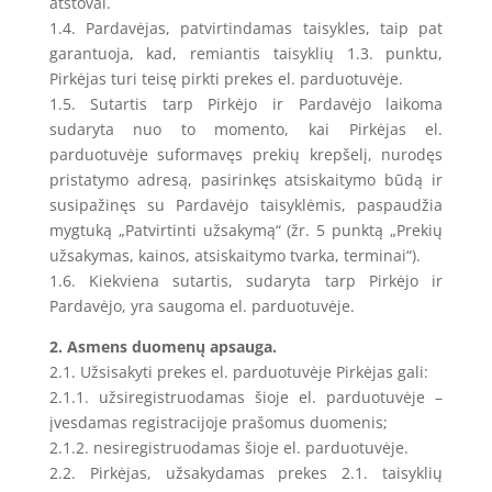
atstovai.
1.4. Pardavėjas, patvirtindamas taisykles, taip pat
garantuoja, kad, remiantis taisyklių 1.3. punktu,
Pirkėjas turi teisę pirkti prekes el. parduotuvėje.
1.5. Sutartis tarp Pirkėjo ir Pardavėjo laikoma
sudaryta nuo to momento, kai Pirkėjas el.
parduotuvėje suformavęs prekių krepšelį, nurodęs
pristatymo adresą, pasirinkęs atsiskaitymo būdą ir
susipažinęs su Pardavėjo taisyklėmis, paspaudžia
mygtuką „Patvirtinti užsakymą“ (žr. 5 punktą „Prekių
užsakymas, kainos, atsiskaitymo tvarka, terminai“).
1.6. Kiekviena sutartis, sudaryta tarp Pirkėjo ir
Pardavėjo, yra saugoma el. parduotuvėje.
2. Asmens duomenų apsauga.
2.1. Užsisakyti prekes el. parduotuvėje Pirkėjas gali:
2.1.1. užsiregistruodamas šioje el. parduotuvėje –
įvesdamas registracijoje prašomus duomenis;
2.1.2. nesiregistruodamas šioje el. parduotuvėje.
2.2. Pirkėjas, užsakydamas prekes 2.1. taisyklių