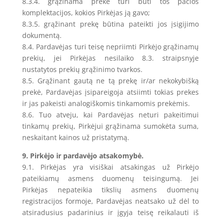
8.3.4. grąžinama prekė turi būti tos pačios
komplektacijos, kokios Pirkėjas ją gavo;
8.3.5. grąžinant prekę būtina pateikti jos įsigijimo
dokumentą.
8.4. Pardavėjas turi teisę nepriimti Pirkėjo grąžinamų
prekių, jei Pirkėjas nesilaiko 8.3. straipsnyje
nustatytos prekių grąžinimo tvarkos.
8.5. Grąžinant gautą ne tą prekę ir/ar nekokybišką
prekė, Pardavėjas įsipareigoja atsiimti tokias prekes
ir jas pakeisti analogiškomis tinkamomis prekėmis.
8.6. Tuo atveju, kai Pardavėjas neturi pakeitimui
tinkamų prekių, Pirkėjui grąžinama sumokėta suma,
neskaitant kainos už pristatymą.
9. Pirkėjo ir pardavėjo atsakomybė.
9.1. Pirkėjas yra visiškai atsakingas už Pirkėjo
pateikiamų asmens duomenų teisingumą. Jei
Pirkėjas nepateikia tikslių asmens duomenų
registracijos formoje, Pardavėjas neatsako už dėl to
atsiradusius padarinius ir įgyja teisę reikalauti iš