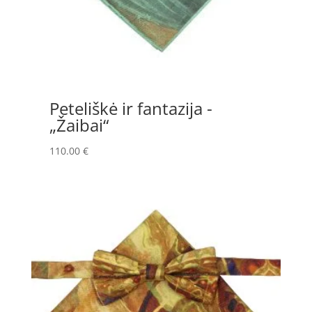
Peteliškė ir fantazija -
„Žaibai“
110.00
€