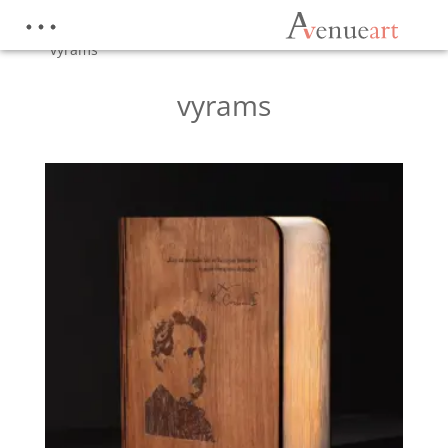
Pradžia
/
Parduotuvė
/
Produktai su žymomis
“vyrams”
vyrams