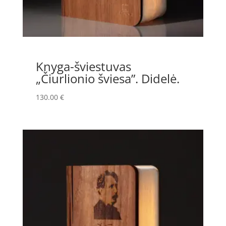
Knyga-šviestuvas
„Čiurlionio šviesa”. Didelė.
130.00
€