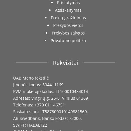
Pristatymas
Atsiskaitymas
Prekių grąžinimas
Prekybos vietos
Prekybos sąlygos
Privatumo politika
Rekvizitai
UAB Meno tekstilė
Įmonės kodas: 304411169
PVM mokėtojo kodas: LT100010484014
Adresas: Vingrių g. 25-6, Vilnius 01309
Telefonas: +370 611 46751
Sąskaitos nr.: LT587300010149881569,
AB Swedbank. Banko kodas: 73000,
SWIFT: HABALT22