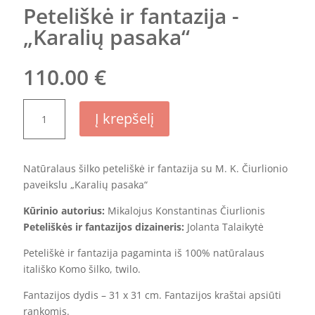
Peteliškė ir fantazija -
„Karalių pasaka“
110.00
€
produkto
Į krepšelį
kiekis:
Peteliškė
ir
Natūralaus šilko peteliškė ir fantazija su M. K. Čiurlionio
fantazija
paveikslu „Karalių pasaka“
-
„Karalių
Kūrinio autorius:
Mikalojus Konstantinas Čiurlionis
pasaka“
Peteliškės ir fantazijos dizaineris:
Jolanta Talaikytė
Peteliškė ir fantazija pagaminta iš 100% natūralaus
itališko Komo šilko, twilo.
Fantazijos dydis – 31 x 31 cm. Fantazijos kraštai apsiūti
rankomis.