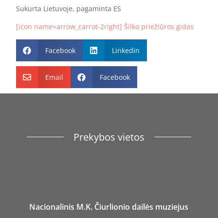
Sukurta Lietuvoje, pagaminta ES
[icon name=arrow_carrot-2right] Šilko priežiūros gidas
Facebook
Linkedin


Email
Facebook


Prekybos vietos
Nacionalinis M.K. Čiurlionio dailės muziejus