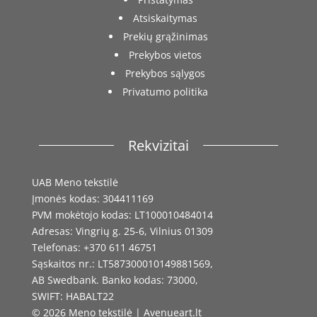
Atsiskaitymas
Prekių grąžinimas
Prekybos vietos
Prekybos sąlygos
Privatumo politika
Rekvizitai
UAB Meno tekstilė
Įmonės kodas: 304411169
PVM mokėtojo kodas: LT100010484014
Adresas: Vingrių g. 25-6, Vilnius 01309
Telefonas: +370 611 46751
Sąskaitos nr.: LT587300010149881569,
AB Swedbank. Banko kodas: 73000,
SWIFT: HABALT22
© 2026 Meno tekstilė | Avenueart.lt