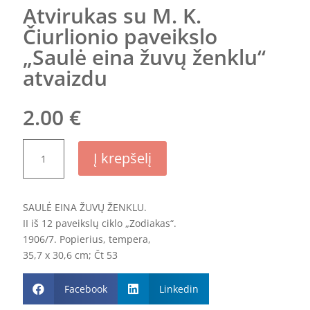
Atvirukas su M. K.
Čiurlionio paveikslo
„Saulė eina žuvų ženklu“
atvaizdu
2.00
€
produkto
Į krepšelį
kiekis:
Atvirukas
su
SAULĖ EINA ŽUVŲ ŽENKLU.
M.
II iš 12 paveikslų ciklo „Zodiakas“.
K.
1906/7. Popierius, tempera,
Čiurlionio
35,7 x 30,6 cm; Čt 53
paveikslo
„Saulė
Facebook
Linkedin
eina


žuvų