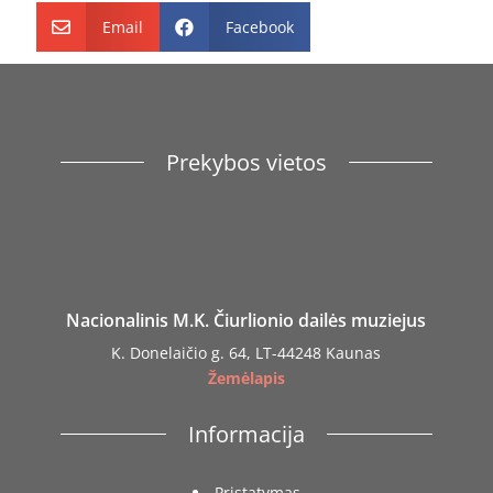
ženklu“
Email
Facebook


atvaizdu
Prekybos vietos
Nacionalinis M.K. Čiurlionio dailės muziejus
K. Donelaičio g. 64, LT-44248 Kaunas
Žemėlapis
Informacija
Pristatymas