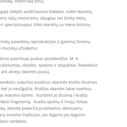
ntišką, moterišką stilių.
igoja laikytis aukščiausios kokybės, todėl skarelių
ems italų meistrams, daugiau nei šimtą metų
ri specializuojasi šilko skarelių su meno kūrinių
lininkų paveikslų reprodukcijas ji gamina žinomų
o muziejų užsakymu.
io paviršiuje puikiai atsiskleidžia M. K.
subtilumas, detalės, spalvos ir atspalviai. Paveikslas
 ant abiejų skarelės pusių.
paveikslui sukurtas puošnus skarelės krašto dizainas
 bet jo neužgožia. Kraštas skarelei labai svarbus,
ai matoma dalimi. Kurdami jo dizainą į kraštą
kslo fragmentą. Krašto spalvų ir linijų ritmas
iką, skarelę paverčia prašmatniu aksesuaru.
arų siuvimo tradicijos, jos dygsnis po dygsnio
iūtos rankomis.