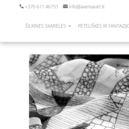
+370 611 46751
info@avenueart.lt


ŠILKINĖS SKARELĖS
PETELIŠKĖS IR FANTAZIJ