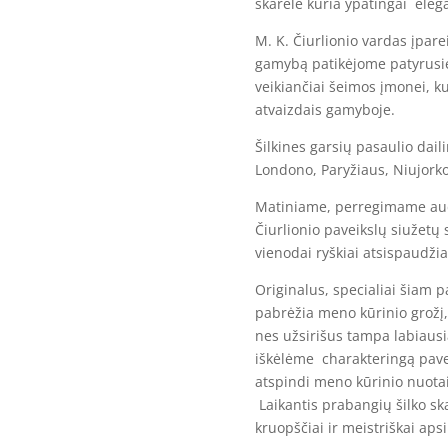
skarelė kuria ypatingai elega
M. K. Čiurlionio vardas įpare
gamybą patikėjome patyrusi
veikiančiai šeimos įmonei, ku
atvaizdais gamyboje.
Šilkines garsių pasaulio dai
Londono, Paryžiaus, Niujork
Matiniame, perregimame audin
Čiurlionio paveikslų siužetų 
vienodai ryškiai atsispaudžia
Originalus, specialiai šiam 
pabrėžia meno kūrinio grožį,
nes užsirišus tampa labiausi
iškėlėme charakteringą pavei
atspindi meno kūrinio nuota
Laikantis prabangių šilko sk
kruopščiai ir meistriškai aps