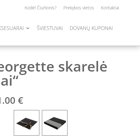
Kodėl Čiurlionis?
Prekybos vietos
Kontaktai
AKSESUARAI
ŠVIESTUVAI
DOVANŲ KUPONAI
georgette skarelė
iai“
Price
1.00
€
range:
135.00 €
through
141.00 €