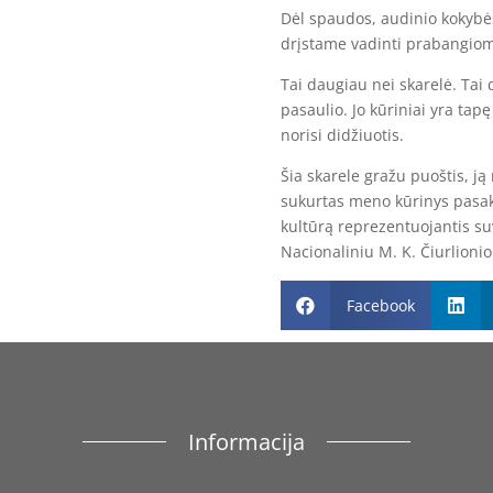
Dėl spaudos, audinio kokybės
drįstame vadinti prabangiomi
Tai daugiau nei skarelė. Tai 
pasaulio. Jo kūriniai yra tapę
norisi didžiuotis.
Šia skarele gražu puoštis, ją
sukurtas meno kūrinys pasako
kultūrą reprezentuojantis s
Nacionaliniu M. K. Čiurlioni
Facebook


Informacija