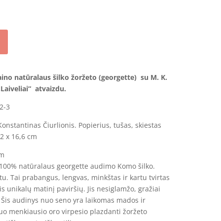
aino natūralaus šilko žoržeto (georgette) su M. K.
„Laiveliai“
atvaizdu
.
2-3
onstantinas Čiurlionis. Popierius, tušas, skiestas
,2 x 16,6 cm
cm
š 100% natūralaus georgette audimo Komo šilko.
tu. Tai prabangus, lengvas, minkštas ir kartu tvirtas
 unikalų matinį paviršių. Jis nesiglamžo, gražiai
s. Šis audinys nuo seno yra laikomas mados ir
nuo menkiausio oro virpesio plazdanti žoržeto