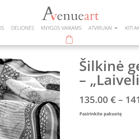
OS
DĖLIONĖS
KNYGOS VAIKAMS
ATVIRUKAI
KITI 
Šilkinė 
– „Laivel
135.00
€
–
14
Pasirinkite pakuotę