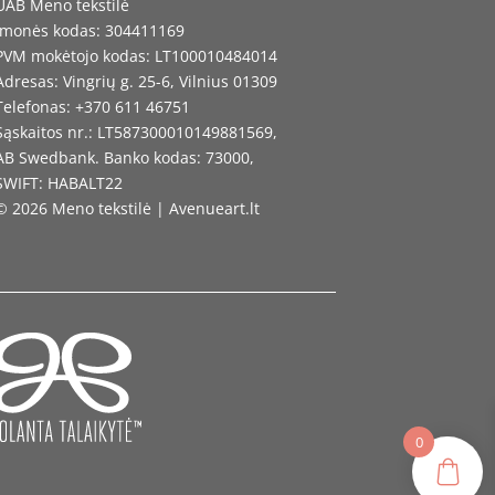
UAB Meno tekstilė
Įmonės kodas: 304411169
PVM mokėtojo kodas: LT100010484014
Adresas: Vingrių g. 25-6, Vilnius 01309
Telefonas: +370 611 46751
Sąskaitos nr.: LT587300010149881569,
AB Swedbank. Banko kodas: 73000,
SWIFT: HABALT22
© 2026 Meno tekstilė | Avenueart.lt
0