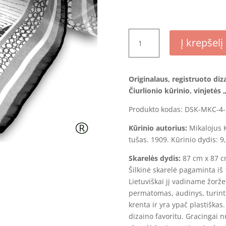
produkto
Į krepšelį
kiekis:
Šilkinė
georgette
Originalaus, registruoto diz
skarelė
Čiurlionio
kūrinio, vinjetės 
–
„Laiveliai“
Produkto kodas: DSK-MKC-4-
Kūrinio autorius:
Mikalojus K
tušas. 1909. Kūrinio dydis: 9
Skarelės dydis:
87 cm x 87 
Šilkinė skarelė pagaminta i
Lietuviškai jį vadiname žorže
permatomas, audinys, turintis
krenta ir yra ypač plastiška
dizaino favoritu. Gracingai 