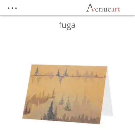
Pradžia
/
Parduotuvė
/
Produktai su žymomis “fuga”
fuga