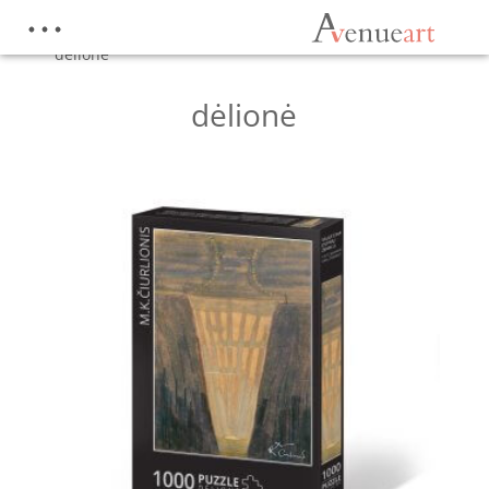
Pradžia
/
Parduotuvė
/
Produktai su žymomis
“dėlionė”
dėlionė