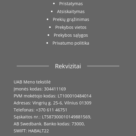
Pristatymas
Atsiskaitymas
Prekių grąžinimas
Prekybos vietos
Prekybos sąlygos
Privatumo politika
Rekvizitai
UAB Meno tekstilė
Įmonės kodas: 304411169
PVM mokėtojo kodas: LT100010484014
Adresas: Vingrių g. 25-6, Vilnius 01309
Telefonas: +370 611 46751
Sąskaitos nr.: LT587300010149881569,
AB Swedbank. Banko kodas: 73000,
SWIFT: HABALT22