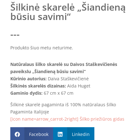
Šilkinė skarelė „Šiandieną
būsiu savimi“
---
Produkto šiuo metu neturime.
Natūralaus šilko skarelė su Daivos Staškevičienės
paveikslu „Šiandieną būsiu savimi“
Kūrinio autorius:
Daiva Staškevičienė
Šilkinės skarelės dizainas:
Aida Huget
Gaminio dydis:
67 cm x 67 cm
Šilkinė skarelė pagaminta iš 100% natūralaus šilko
Pagaminta Italijoje
[icon name=arrow_carrot-2right] Šilko priežiūros gidas
Facebook
Linkedin

