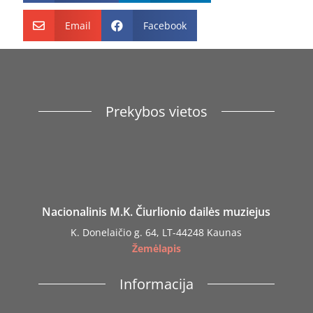
Email
Facebook


Prekybos vietos
Nacionalinis M.K. Čiurlionio dailės muziejus
K. Donelaičio g. 64, LT-44248 Kaunas
Žemėlapis
Informacija