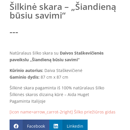
Šilkinė skara – „Šiandieną
būsiu savimi“
---
Natūralaus šilko skara su
Daivos Staškevičienės
paveikslu „Šiandieną būsiu savimi“
Kūrinio autorius:
Daiva Staškevičienė
Gaminio dydis:
87 cm x 87 cm
Šilkinė skara pagaminta iš 100% natūralaus šilko
Šilkinės skaros dizainą kūrė – Aida Huget
Pagaminta Italijoje
[icon name=arrow_carrot-2right] Šilko priežiūros gidas
Facebook
Linkedin

