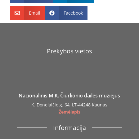
Email
Facebook


Prekybos vietos
Nacionalinis M.K. Čiurlionio dailės muziejus
K. Donelaičio g. 64, LT-44248 Kaunas
Žemėlapis
Informacija