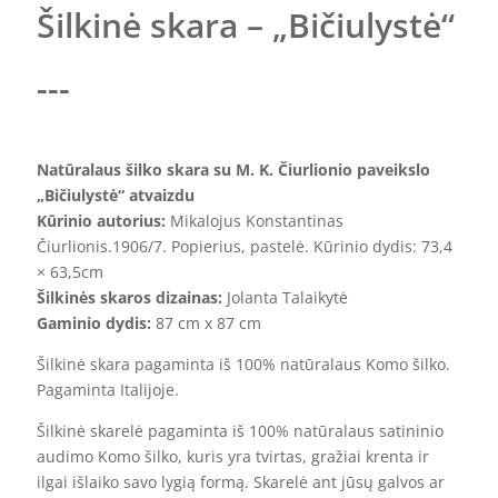
Šilkinė skara – „Bičiulystė“
---
Natūralaus šilko skara su M. K. Čiurlionio paveikslo
„Bičiulystė“ atvaizdu
Kūrinio autorius:
Mikalojus Konstantinas
Čiurlionis.1906/7. Popierius, pastelė. Kūrinio dydis: 73,4
× 63,5cm
Šilkinės skaros dizainas:
Jolanta Talaikytė
Gaminio dydis:
87 cm x 87 cm
Šilkinė skara pagaminta iš 100% natūralaus Komo šilko.
Pagaminta Italijoje.
Šilkinė skarelė pagaminta iš 100% natūralaus satininio
audimo Komo šilko, kuris yra tvirtas, gražiai krenta ir
ilgai išlaiko savo lygią formą. Skarelė ant jūsų galvos ar