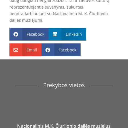
daug daugiau nei gali žodžiai. Tai ir Lietuvos kultūrą
reprezentuojantis suvenyras, sukurtas
bendradarbiaujant su Nacionaliniu M. K. Čiurlionio
dailės muziejumi.
Facebook
Linkedin


Email
Facebook


Prekybos vietos
Nacionalinis M.K. Čiurlionio dailės muziejus