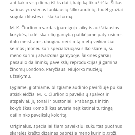
ant kaklo visą dieną išliks daili, kaip ką tik užrišta. Šilkas
satinas yra vienas tankiausių šilko audinių, todėl gražiai
sugula į klostes ir išlaiko formą.
M. K. Čiurlionio vardas įpareigoja laikytis aukščiausios
kokybės, todėl skarelių gamybą patikėjome patyrusiems
italų meistrams, daugiau nei šimtą metų veikiančiai
šeimos įmonei, kuri specializuojasi šilko skarelių su
meno kūrinių atvaizdais gamyboje. Šilkines garsių
pasaulio dailininkų paveikslų reprodukcijas ji gamina
žinomų Londono, Paryžiaus, Niujorko muziejų
užsakymu.
Lygiame, glotniame, blizgiame audinio paviršiuje puikiai
atsiskleidžia M. K. Čiurlionio paveikslų spalvos ir
atspalviai, jų tonai ir pustoniai. Prabangus ir itin
kokybiškas Komo šilkas atveria neįtikėtinai turtingą
dailininko paveikslų koloritą.
Originalus, specialiai šiam paveikslui sukurtas puošnus
skarelės krašto dizainas pabrėžia meno kūrinio grožį.