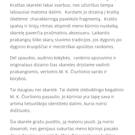
Kraštas skarelei labai svarbus, nes užsirišus tampa
labiausiai matoma dalimi. Kurdami jo dizainą į kraštą
iškėlėme charakteringą paveikslo fragmentą. Krašto
spalvų ir linijų ritmas atspindi meno kūrinio nuotaiką,
skarelę paverčia prašmatniu aksesuaru. Laikantis
prabangių šilko skarų siuvimo tradicijos, jos dygsnis po
dygsnio kruopščiai ir meistriškai apsiūtos rankomis.
Dėl spaudos, audinio kokybės, rankinio apsiuvimo ir
originalaus dizaino šias skareles drįstame vadinti
prabangiomis, vertomis M. K. Čiurlionio vardo ir
kūrybos.
Tai daugiau nei skarelė. Tai dalelė stebuklingo begalinio
M. K. Čiurlionio pasaulio. Jo kūriniai yra tapę sava ir
artima lietuviškojo identiteto dalimi, kuria norisi
didžiuotis.
Šia skarele gražu puoštis, ją malonu jausti. Ją norisi
dovanoti, nes genijaus sukurtas meno kūrinys pasako