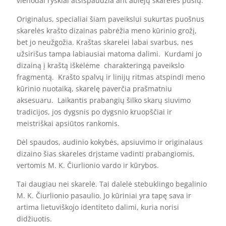
vienodai ryškiai atsispaudžia ant abiejų skarelės pusių.
Originalus, specialiai šiam paveikslui sukurtas puošnus
skarelės krašto dizainas pabrėžia meno kūrinio grožį,
bet jo neužgožia. Kraštas skarelei labai svarbus, nes
užsirišus tampa labiausiai matoma dalimi. Kurdami jo
dizainą į kraštą iškėlėme charakteringą paveikslo
fragmentą. Krašto spalvų ir linijų ritmas atspindi meno
kūrinio nuotaiką, skarelę paverčia prašmatniu
aksesuaru. Laikantis prabangių šilko skarų siuvimo
tradicijos, jos dygsnis po dygsnio kruopščiai ir
meistriškai apsiūtos rankomis.
Dėl spaudos, audinio kokybės, apsiuvimo ir originalaus
dizaino šias skareles drįstame vadinti prabangiomis,
vertomis M. K. Čiurlionio vardo ir kūrybos.
Tai daugiau nei skarelė. Tai dalelė stebuklingo begalinio
M. K. Čiurlionio pasaulio. Jo kūriniai yra tapę sava ir
artima lietuviškojo identiteto dalimi, kuria norisi
didžiuotis.