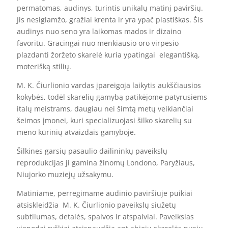
permatomas, audinys, turintis unikalų matinį paviršių.
Jis nesiglamžo, gražiai krenta ir yra ypač plastiškas. Šis
audinys nuo seno yra laikomas mados ir dizaino
favoritu. Gracingai nuo menkiausio oro virpesio
plazdanti žoržeto skarelė kuria ypatingai elegantišką,
moterišką stilių.
M. K. Čiurlionio vardas įpareigoja laikytis aukščiausios
kokybės, todėl skarelių gamybą patikėjome patyrusiems
italų meistrams, daugiau nei šimtą metų veikiančiai
šeimos įmonei, kuri specializuojasi šilko skarelių su
meno kūrinių atvaizdais gamyboje.
Šilkines garsių pasaulio dailininkų paveikslų
reprodukcijas ji gamina žinomų Londono, Paryžiaus,
Niujorko muziejų užsakymu.
Matiniame, perregimame audinio paviršiuje puikiai
atsiskleidžia M. K. Čiurlionio paveikslų siužetų
subtilumas, detalės, spalvos ir atspalviai. Paveikslas