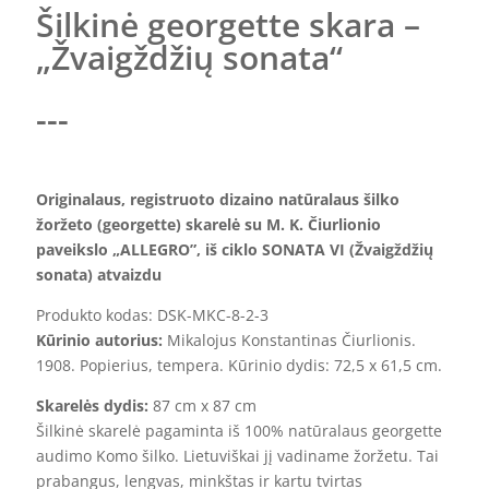
Šilkinė georgette skara –
„Žvaigždžių sonata“
---
Originalaus, registruoto dizaino natūralaus šilko
žoržeto (georgette) skarelė su M. K. Čiurlionio
paveikslo „ALLEGRO”, iš ciklo SONATA VI (Žvaigždžių
sonata) atvaizdu
Produkto kodas: DSK-MKC-8-2-3
Kūrinio autorius:
Mikalojus Konstantinas Čiurlionis.
1908. Popierius, tempera. Kūrinio dydis: 72,5 x 61,5 cm.
Skarelės dydis:
87 cm x 87 cm
Šilkinė skarelė pagaminta iš 100% natūralaus georgette
audimo Komo šilko. Lietuviškai jį vadiname žoržetu. Tai
prabangus, lengvas, minkštas ir kartu tvirtas