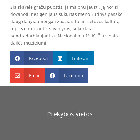
Šia skarele gražu puoštis, ją malonu jausti. Ją norisi
dovanoti, nes genijaus sukurtas meno kūrinys pasako
daug daugiau nei gali žodžiai. Tai ir Lietuvos kultūrą
reprezentuojantis suvenyras, sukurtas
bendradarbiaujant su Nacionaliniu M. K. Čiurlionio
dailės muziejumi.
Facebook
Linkedin


Email
Facebook


Prekybos vietos