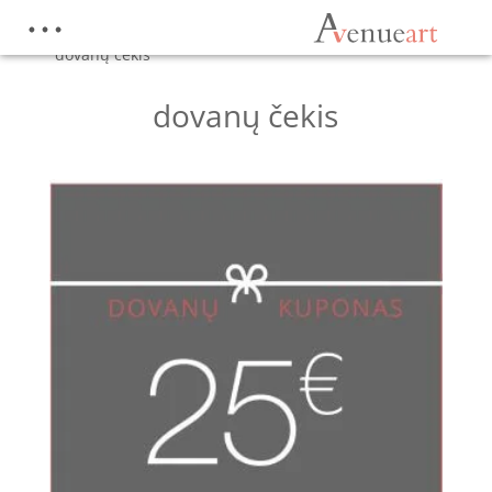
Pradžia
/
Parduotuvė
/
Produktai su žymomis
“dovanų čekis”
dovanų čekis