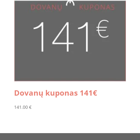
Dovanų kuponas 141€
141.00
€