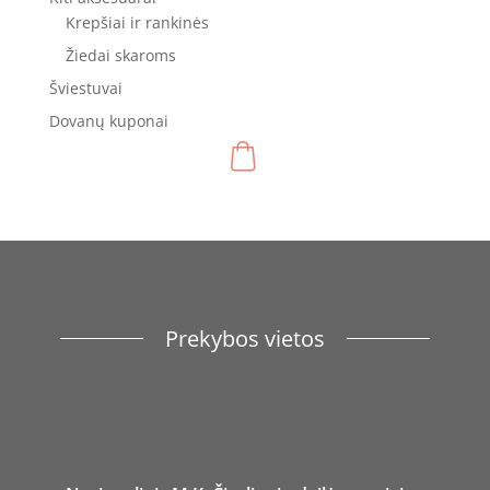
Krepšiai ir rankinės
Žiedai skaroms
Šviestuvai
Dovanų kuponai
Prekybos vietos