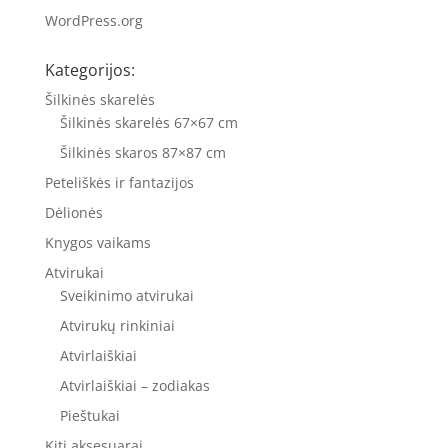
WordPress.org
Kategorijos:
Šilkinės skarelės
Šilkinės skarelės 67×67 cm
Šilkinės skaros 87×87 cm
Peteliškės ir fantazijos
Dėlionės
Knygos vaikams
Atvirukai
Sveikinimo atvirukai
Atvirukų rinkiniai
Atvirlaiškiai
Atvirlaiškiai – zodiakas
Pieštukai
Kiti aksesuarai