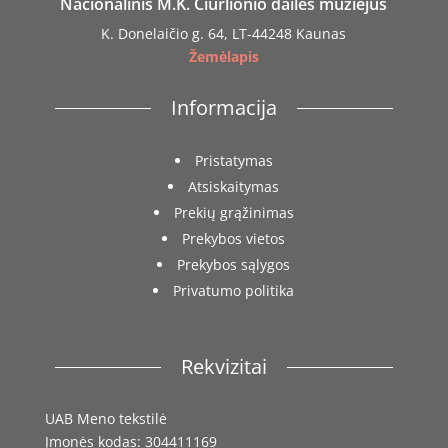
Nacionalinis M.K. Čiurlionio dailės muziejus
K. Donelaičio g. 64, LT-44248 Kaunas
Žemėlapis
Informacija
Pristatymas
Atsiskaitymas
Prekių grąžinimas
Prekybos vietos
Prekybos sąlygos
Privatumo politika
Rekvizitai
UAB Meno tekstilė
Įmonės kodas: 304411169