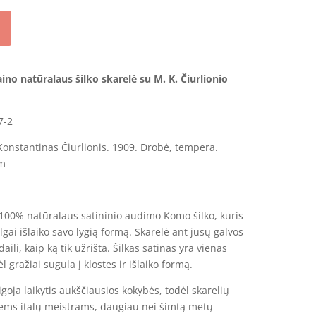
aino natūralaus šilko skarelė su M. K. Čiurlionio
7-2
onstantinas Čiurlionis. 1909. Drobė, tempera.
cm
 100% natūralaus satininio audimo Komo šilko, kuris
 ilgai išlaiko savo lygią formą. Skarelė ant jūsų galvos
daili, kaip ką tik užrišta. Šilkas satinas yra vienas
l gražiai sugula į klostes ir išlaiko formą.
igoja laikytis aukščiausios kokybės, todėl skarelių
ems italų meistrams, daugiau nei šimtą metų