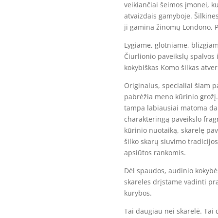
veikiančiai šeimos įmonei, ku
atvaizdais gamyboje. Šilkine
ji gamina žinomų Londono, P
Lygiame, glotniame, blizgiam
Čiurlionio paveikslų spalvos i
kokybiškas Komo šilkas atveri
Originalus, specialiai šiam 
pabrėžia meno kūrinio grožį.
tampa labiausiai matoma dal
charakteringą paveikslo frag
kūrinio nuotaiką, skarelę pa
šilko skarų siuvimo tradicijo
apsiūtos rankomis.
Dėl spaudos, audinio kokybės
skareles drįstame vadinti pr
kūrybos.
Tai daugiau nei skarelė. Tai 