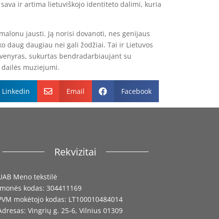
 sava ir artima lietuviškojo identiteto dalimi, kuria
 malonu jausti. Ją norisi dovanoti, nes genijaus
 daug daugiau nei gali žodžiai. Tai ir Lietuvos
uvenyras, sukurtas bendradarbiaujant su
o dailės muziejumi.
Linkedin
Email
Facebook


Rekvizitai
UAB Meno tekstilė
Įmonės kodas: 304411169
PVM mokėtojo kodas: LT100010484014
Adresas: Vingrių g. 25-6, Vilnius 01309