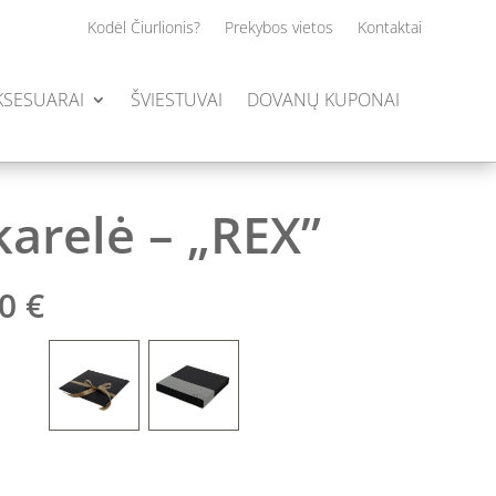
Kodėl Čiurlionis?
Prekybos vietos
Kontaktai
AKSESUARAI
ŠVIESTUVAI
DOVANŲ KUPONAI
karelė – „REX”
Price
00
€
range:
85.00 €
through
90.00 €