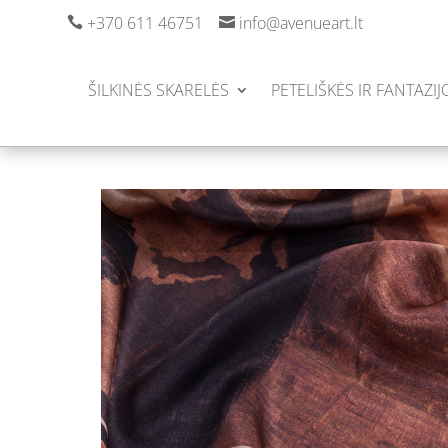
+370 611 46751
info@avenueart.lt


ŠILKINĖS SKARELĖS
PETELIŠKĖS IR FANTAZIJ