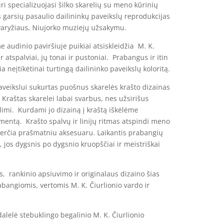
ri specializuojasi šilko skarelių su meno kūrinių
s garsių pasaulio dailininkų paveikslų reprodukcijas
aryžiaus, Niujorko muziejų užsakymu.
e audinio paviršiuje puikiai atsiskleidžia M. K.
r atspalviai, jų tonai ir pustoniai. Prabangus ir itin
a neįtikėtinai turtingą dailininko paveikslų koloritą.
paveikslui sukurtas puošnus skarelės krašto dizainas
 Kraštas skarelei labai svarbus, nes užsirišus
imi. Kurdami jo dizainą į kraštą iškėlėme
mentą. Krašto spalvų ir linijų ritmas atspindi meno
verčia prašmatniu aksesuaru. Laikantis prabangių
s, jos dygsnis po dygsnio kruopščiai ir meistriškai
, rankinio apsiuvimo ir originalaus dizaino šias
abangiomis, vertomis M. K. Čiurlionio vardo ir
dalelė stebuklingo begalinio M. K. Čiurlionio