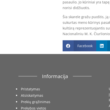
pasaulio. Jo kūriniai yra tapę
norisi didžiuotis.
Šia skarele gražu puoštis, ją
sukurtas meno kūrinys pasako
kultūrą reprezentuojantis s
Nacionaliniu M. K. Čiurlioni
Facebook


Informacija
Pristatymas
Atsiskaitymas
Prekių grąžinimas
Prekybos vietos