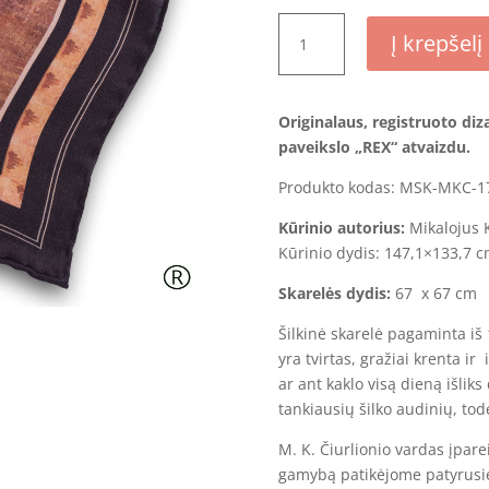
produkto
Į krepšelį
kiekis:
Šilkinė
skarelė
Originalaus, registruoto diz
-
paveikslo „REX“ atvaizdu.
„REX"
Produkto kodas: MSK-MKC-1
Kūrinio autorius:
Mikalojus K
Kūrinio dydis: 147,1×133,7 
Skarel
ės
dydis:
67 x 67 cm
Šilkinė skarelė pagaminta iš
yra tvirtas, gražiai krenta ir
ar ant kaklo visą dieną išliks 
tankiausių šilko audinių, todė
M. K. Čiurlionio vardas įpare
gamybą patikėjome patyrusi