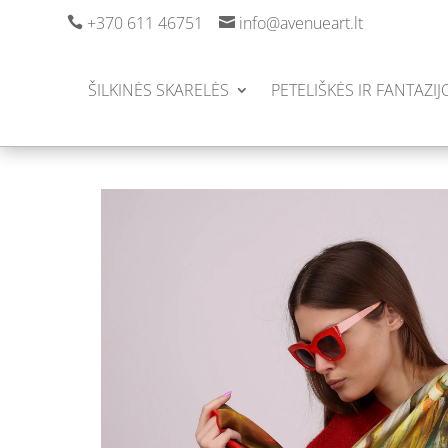
+370 611 46751
info@avenueart.lt


ŠILKINĖS SKARELĖS
PETELIŠKĖS IR FANTAZIJ