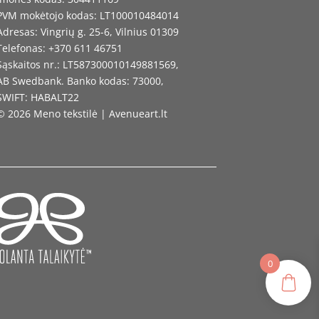
PVM mokėtojo kodas: LT100010484014
Adresas: Vingrių g. 25-6, Vilnius 01309
Telefonas: +370 611 46751
Sąskaitos nr.: LT587300010149881569,
AB Swedbank. Banko kodas: 73000,
SWIFT: HABALT22
© 2026 Meno tekstilė | Avenueart.lt
0