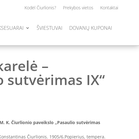
Kodėl Čiurlionis?
Prekybos vietos
Kontaktai
AKSESUARAI
ŠVIESTUVAI
DOVANŲ KUPONAI
karelė –
o sutvėrimas IX“
 M. K. Čiurlionio paveikslo „Pasaulio sutvėrimas
onstantinas Čiurlionis. 1905/6.Popierius, tempera.