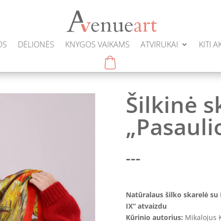
OS
DĖLIONĖS
KNYGOS VAIKAMS
ATVIRUKAI
KITI 
Šilkinė s
„Pasauli
---
Natūralaus šilko skarelė su
IX“ atvaizdu
Kūrinio autorius:
Mikalojus K