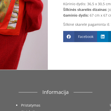
Kūrinio dydis: 36,5 x 30,5 cm
Šilkinės skarelės dizainas:
Jo
Gaminio dydis:
67 cm x 67 
Šilkinė skarelė pagaminta iš
Facebook


Informacija
Pristatymas