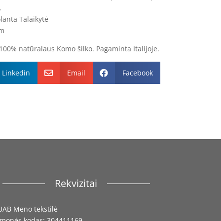
.
lanta Talaikytė
cm
 100% natūralaus Komo šilko. Pagaminta Italijoje.
Linkedin
Email
Facebook


Rekvizitai
UAB Meno tekstilė
Įmonės kodas: 304411169