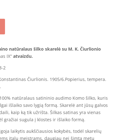
aino n
atūralaus šilko
skarelė su
M. K. Čiurlionio
mas IX“
atvaizdu.
3-2
onstantinas Čiurlionis. 1905/6.Popierius, tempera.
.
 100% natūralaus satininio audimo Komo šilko, kuris
 ilgai išlaiko savo lygią formą. Skarelė ant jūsų galvos
daili, kaip ką tik užrišta. Šilkas satinas yra vienas
l gražiai sugula į klostes ir išlaiko formą.
igoja laikytis aukščiausios kokybės, todėl skarelių
ems italų meistrams, daugiau nei šimtą metų