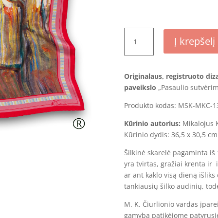
produkto
Į krepšelį
kiekis:
Šilkinė
skarelė
Originalaus, registruoto diz
-
paveikslo
„Pasaulio sutvėri
„Pasaulio
sutvėrimas
Produkto kodas: MSK-MKC-1
IX“
Kūrinio autorius:
Mikalojus K
Kūrinio dydis: 36,5 x 30,5 cm
Šilkinė skarelė pagaminta iš
yra tvirtas, gražiai krenta ir
ar ant kaklo visą dieną išliks 
tankiausių šilko audinių, todė
M. K. Čiurlionio vardas įpare
gamybą patikėjome patyrusi