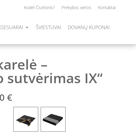
Kodėl Čiurlionis?
Prekybos vietos
Kontaktai
AKSESUARAI
ŠVIESTUVAI
DOVANŲ KUPONAI
karelė –
o sutvėrimas IX“
Price
00
€
range:
85.00 €
through
90.00 €