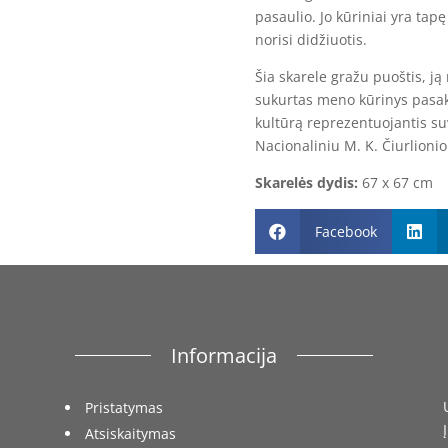
pasaulio. Jo kūriniai yra tapę
norisi didžiuotis.
Šia skarele gražu puoštis, ją
sukurtas meno kūrinys pasako
kultūrą reprezentuojantis s
Nacionaliniu M. K. Čiurlioni
Skarel
ės
dydis:
67 x 67 cm
Facebook


Informacija
Pristatymas
Atsiskaitymas