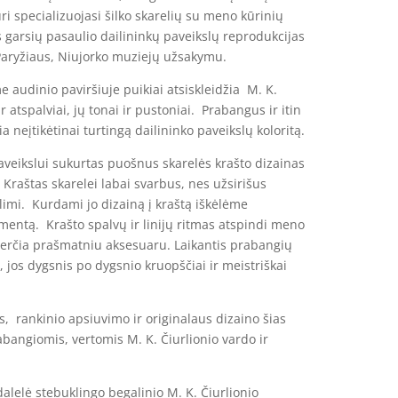
ri specializuojasi šilko skarelių su meno kūrinių
s garsių pasaulio dailininkų paveikslų reprodukcijas
aryžiaus, Niujorko muziejų užsakymu.
e audinio paviršiuje puikiai atsiskleidžia M. K.
r atspalviai, jų tonai ir pustoniai. Prabangus ir itin
a neįtikėtinai turtingą dailininko paveikslų koloritą.
paveikslui sukurtas puošnus skarelės krašto dizainas
 Kraštas skarelei labai svarbus, nes užsirišus
imi. Kurdami jo dizainą į kraštą iškėlėme
mentą. Krašto spalvų ir linijų ritmas atspindi meno
verčia prašmatniu aksesuaru. Laikantis prabangių
s, jos dygsnis po dygsnio kruopščiai ir meistriškai
, rankinio apsiuvimo ir originalaus dizaino šias
abangiomis, vertomis M. K. Čiurlionio vardo ir
dalelė stebuklingo begalinio M. K. Čiurlionio