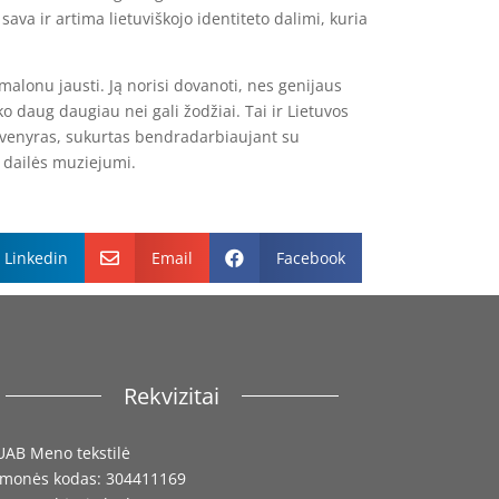
 sava ir artima lietuviškojo identiteto dalimi, kuria
 malonu jausti. Ją norisi dovanoti, nes genijaus
 daug daugiau nei gali žodžiai. Tai ir Lietuvos
uvenyras, sukurtas bendradarbiaujant su
o dailės muziejumi.
Linkedin
Email
Facebook


Rekvizitai
UAB Meno tekstilė
Įmonės kodas: 304411169