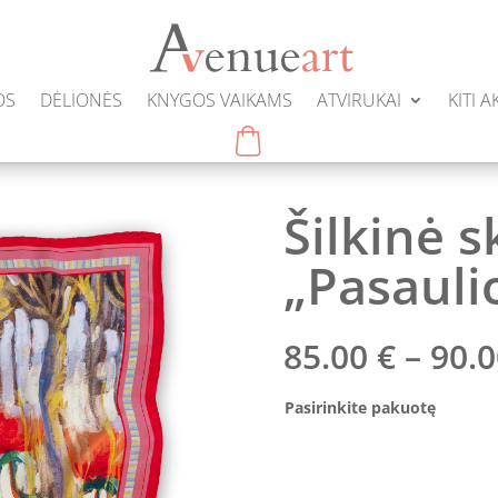
OS
DĖLIONĖS
KNYGOS VAIKAMS
ATVIRUKAI
KITI 
Šilkinė s
„Pasauli
85.00
€
–
90.
Pasirinkite pakuotę