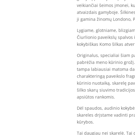
veikiančiai šeimos įmonei, ku
atvaizdais gamyboje. Šilkine
ji gamina žinomų Londono, P
Lygiame, glotniame, blizgiam
Čiurlionio paveikslų spalvos i
kokybiškas Komo šilkas atveri
Originalus, specialiai šiam 
pabrėžia meno kūrinio grožį.
tampa labiausiai matoma dal
charakteringą paveikslo frag
kūrinio nuotaiką, skarelę pa
šilko skarų siuvimo tradicijo
apsiūtos rankomis.
Dėl spaudos, audinio kokybės
skareles drįstame vadinti pr
kūrybos.
Tai daugiau nei skarelė. Tai 