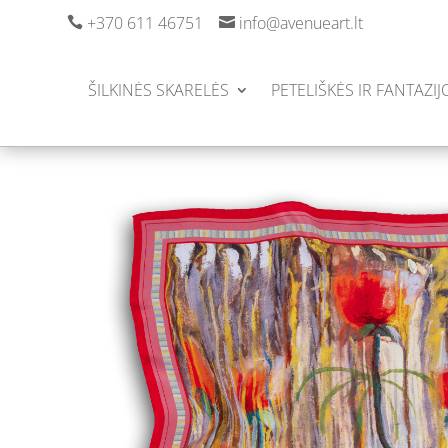
+370 611 46751
info@avenueart.lt


ŠILKINĖS SKARELĖS
PETELIŠKĖS IR FANTAZIJ