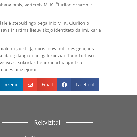
abangiomis, vertomis M. K. Čiurlionio vardo ir
dalelė stebuklingo begalinio M. K. Čiurlionio
 sava ir artima lietuviškojo identiteto dalimi, kuria
 malonu jausti. Ją norisi dovanoti, nes genijaus
 daug daugiau nei gali žodžiai. Tai ir Lietuvos
uvenyras, sukurtas bendradarbiaujant su
o dailės muziejumi.
Linkedin
Email
Facebook


Rekvizitai