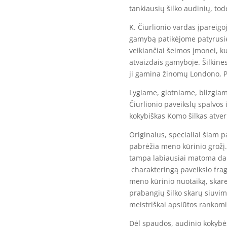
tankiausių šilko audinių, todė
K. Čiurlionio vardas įpareigo
gamybą patikėjome patyrusi
veikiančiai šeimos įmonei, ku
atvaizdais gamyboje. Šilkine
ji gamina žinomų Londono, P
Lygiame, glotniame, blizgiam
Čiurlionio paveikslų spalvos i
kokybiškas Komo šilkas atveri
Originalus, specialiai šiam 
pabrėžia meno kūrinio grožį.
tampa labiausiai matoma dal
charakteringą paveikslo frag
meno kūrinio nuotaiką, skar
prabangių šilko skarų siuvimo
meistriškai apsiūtos rankomi
Dėl spaudos, audinio kokybės