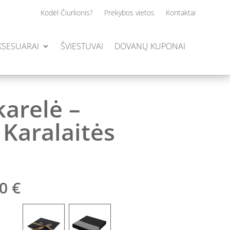
Kodėl Čiurlionis?
Prekybos vietos
Kontaktai
AKSESUARAI
ŠVIESTUVAI
DOVANŲ KUPONAI
karelė –
 Karalaitės
Price
00
€
range:
85.00 €
through