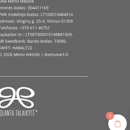
UAB Meno tekstilė
Įmonės kodas: 304411169
PVM mokėtojo kodas: LT100010484014
Adresas: Vingrių g. 25-6, Vilnius 01309
Telefonas: +370 611 46751
Sąskaitos nr.: LT587300010149881569,
AB Swedbank. Banko kodas: 73000,
SWIFT: HABALT22
© 2026 Meno tekstilė | Avenueart.lt
0