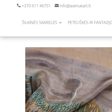
+370 611 46751
info@avenueart.lt


ŠILKINĖS SKARELĖS
PETELIŠKĖS IR FANTAZIJ