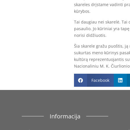
skareles drįstame vadinti pr
kūrybos.
Tai daugiau nei skarelė. Tai 
pasaulio. Jo kūriniai yra tapę
norisi didžiuotis.
Šia skarele gražu puoštis, ją
sukurtas meno kūrinys pasako
kultūrą reprezentuojantis s
Nacionaliniu M. K. Čiurlioni
Facebook


Informacija