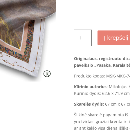
produkto
Į krepšelį
kiekis:
Šilkinė
skarelė
Originalaus, registruoto diz
-
paveikslo „Pasaka. Karalait
„Pasaka.
Karalaitės
Produkto kodas: MSK-MKC-7
kelionė“
Kūrinio autorius:
Mikalojus K
Kūrinio dydis: 62,6 x 71,9 cm
Skarel
ės
dydis:
67 cm x 67 
Šilkinė skarelė pagaminta iš
yra tvirtas, gražiai krenta ir
ar ant kaklo visą dieną išliks 