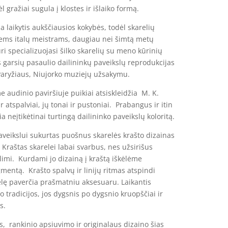
l gražiai sugula į klostes ir išlaiko formą.
ja laikytis aukščiausios kokybės, todėl skarelių
ems italų meistrams, daugiau nei šimtą metų
ri specializuojasi šilko skarelių su meno kūrinių
s garsių pasaulio dailininkų paveikslų reprodukcijas
aryžiaus, Niujorko muziejų užsakymu.
e audinio paviršiuje puikiai atsiskleidžia M. K.
r atspalviai, jų tonai ir pustoniai. Prabangus ir itin
a neįtikėtinai turtingą dailininko paveikslų koloritą.
paveikslui sukurtas puošnus skarelės krašto dizainas
 Kraštas skarelei labai svarbus, nes užsirišus
imi. Kurdami jo dizainą į kraštą iškėlėme
mentą. Krašto spalvų ir linijų ritmas atspindi
elę paverčia prašmatniu aksesuaru. Laikantis
 tradicijos, jos dygsnis po dygsnio kruopščiai ir
s.
, rankinio apsiuvimo ir originalaus dizaino šias