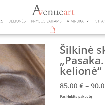
OS
DĖLIONĖS
KNYGOS VAIKAMS
ATVIRUKAI
KITI 
Šilkinė s
„Pasaka.
kelionė“
85.00
€
–
90.
Pasirinkite pakuotę