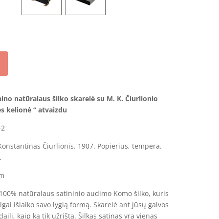
90.00 €
aino n
atūralaus šilko skarelė
su M. K. Čiurlionio
ės kelionė
“ atvaizdu
-2
onstantinas Čiurlionis. 1907. Popierius, tempera.
.
cm
 100% natūralaus satininio audimo Komo šilko, kuris
 ilgai išlaiko savo lygią formą. Skarelė ant jūsų galvos
daili, kaip ką tik užrišta. Šilkas satinas yra vienas