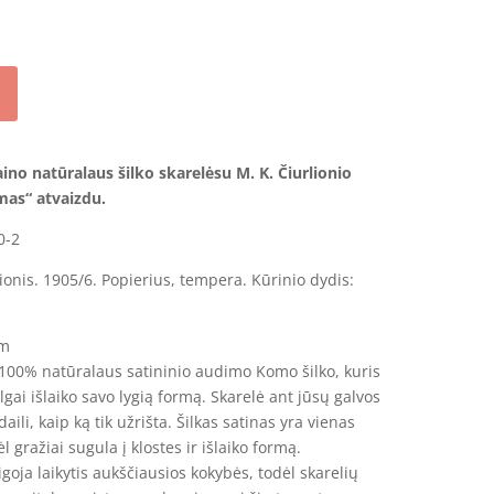
aino natūralaus šilko skarelė
su M. K. Čiurlionio
mas“ atvaizdu.
0-2
ionis. 1905/6. Popierius, tempera. Kūrinio dydis:
cm
 100% natūralaus satininio audimo Komo šilko, kuris
 ilgai išlaiko savo lygią formą. Skarelė ant jūsų galvos
daili, kaip ką tik užrišta. Šilkas satinas yra vienas
l gražiai sugula į klostes ir išlaiko formą.
igoja laikytis aukščiausios kokybės, todėl skarelių