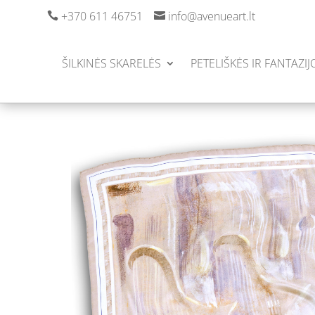
+370 611 46751
info@avenueart.lt


ŠILKINĖS SKARELĖS
PETELIŠKĖS IR FANTAZIJ