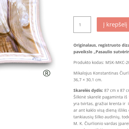
produkto
Į krepšelį
kiekis:
Šilkinė
skarelė
Originalaus, registruoto diz
–
paveikslo „Pasaulio sutvėri
„Pasaulio
sutvėrimas
Produkto kodas: MSK-MKC-2
XI”
Mikalojus Konstantinas Čiurl
36,7 × 30,1 cm.
Skarelės dydis:
87 cm x 87 
Šilkinė skarelė pagaminta iš
yra tvirtas, gražiai krenta ir
ar ant kaklo visą dieną išliks 
tankiausių šilko audinių, todė
M. K. Čiurlionio vardas įpare