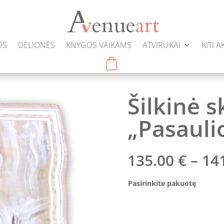
OS
DĖLIONĖS
KNYGOS VAIKAMS
ATVIRUKAI
KITI 
Šilkinė s
„Pasauli
135.00
€
–
14
Pasirinkite pakuotę