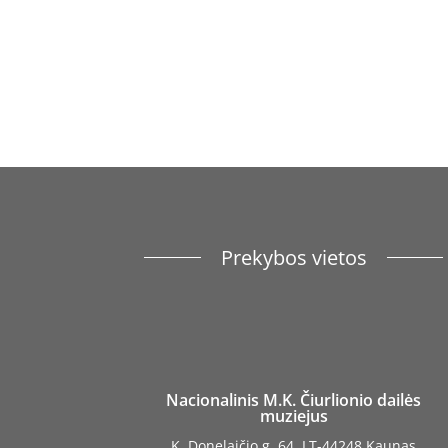
Prekybos vietos
Nacionalinis M.K. Čiurlionio dailės
muziejus
K. Donelaičio g. 64, LT-44248 Kaunas