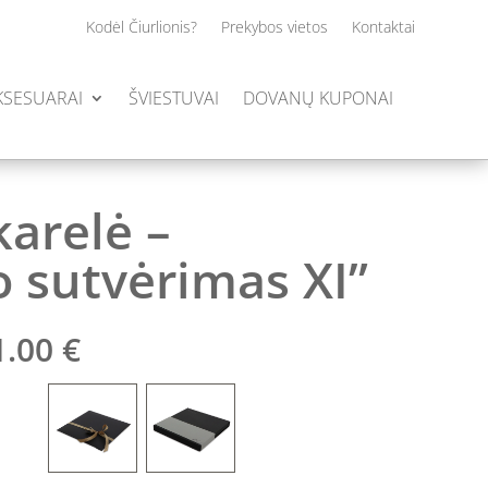
Kodėl Čiurlionis?
Prekybos vietos
Kontaktai
AKSESUARAI
ŠVIESTUVAI
DOVANŲ KUPONAI
karelė –
o sutvėrimas XI”
Price
1.00
€
range:
135.00 €
through
141.00 €