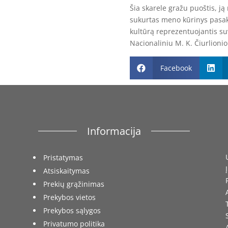
Šia skarele gražu puoštis, ją
sukurtas meno kūrinys pasako
kultūrą reprezentuojantis s
Nacionaliniu M. K. Čiurlioni
Facebook


Informacija
Pristatymas
Atsiskaitymas
Prekių grąžinimas
Prekybos vietos
Prekybos sąlygos
Privatumo politika