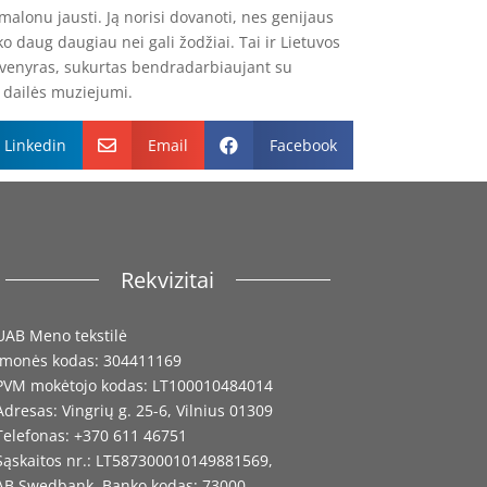
 malonu jausti. Ją norisi dovanoti, nes genijaus
 daug daugiau nei gali žodžiai. Tai ir Lietuvos
uvenyras, sukurtas bendradarbiaujant su
o dailės muziejumi.
Linkedin
Email
Facebook


Rekvizitai
UAB Meno tekstilė
Įmonės kodas: 304411169
PVM mokėtojo kodas: LT100010484014
Adresas: Vingrių g. 25-6, Vilnius 01309
Telefonas: +370 611 46751
Sąskaitos nr.: LT587300010149881569,
AB Swedbank. Banko kodas: 73000,