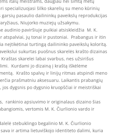
ems italų meistrams, daugiau nei šimtą metų
ri specializuojasi šilko skarelių su meno kūrinių
s garsių pasaulio dailininkų paveikslų reprodukcijas
Paryžiaus, Niujorko muziejų užsakymu.
e audinio paviršiuje puikiai atsiskleidžia M. K.
r atspalviai, jų tonai ir pustoniai. Prabangus ir itin
a neįtikėtinai turtingą dailininko paveikslų koloritą.
paveikslui sukurtas puošnus skarelės krašto dizainas
 Kraštas skarelei labai svarbus, nes užsirišus
imi. Kurdami jo dizainą į kraštą iškėlėme
mentą. Krašto spalvų ir linijų ritmas atspindi meno
verčia prašmatniu aksesuaru. Laikantis prabangių
s, jos dygsnis po dygsnio kruopščiai ir meistriškai
, rankinio apsiuvimo ir originalaus dizaino šias
abangiomis, vertomis M. K. Čiurlionio vardo ir
dalelė stebuklingo begalinio M. K. Čiurlionio
 sava ir artima lietuviškojo identiteto dalimi, kuria