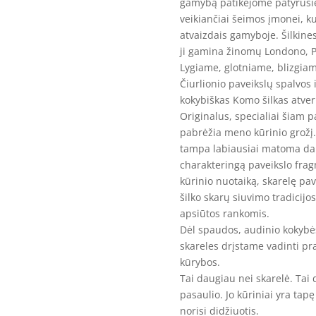
gamybą patikėjome patyrusi
veikiančiai šeimos įmonei, ku
atvaizdais gamyboje. Šilkine
ji gamina žinomų Londono, 
Lygiame, glotniame, blizgiam
Čiurlionio paveikslų spalvos i
kokybiškas Komo šilkas atveri
Originalus, specialiai šiam 
pabrėžia meno kūrinio grožį.
tampa labiausiai matoma dal
charakteringą paveikslo frag
kūrinio nuotaiką, skarelę pa
šilko skarų siuvimo tradicijo
apsiūtos rankomis.
Dėl spaudos, audinio kokybės
skareles drįstame vadinti pr
kūrybos.
Tai daugiau nei skarelė. Tai 
pasaulio. Jo kūriniai yra tapę
norisi didžiuotis.