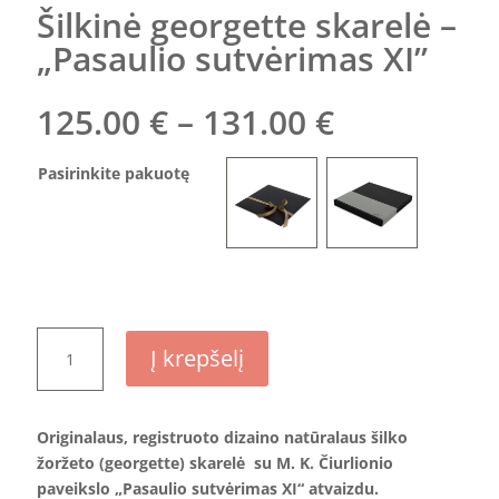
Šilkinė georgette skarelė –
„Pasaulio sutvėrimas XI”
Price
125.00
€
–
131.00
€
range:
125.00 €
Pasirinkite pakuotę
through
131.00 €
produkto
Į krepšelį
kiekis:
Šilkinė
georgette
Originalaus, registruoto dizaino natūralaus šilko
skarelė
žoržeto (georgette) skarelė
su M. K. Čiurlionio
–
paveikslo „Pasaulio sutvėrimas XI“ atvaizdu.
„Pasaulio