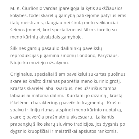
M. K. Čiurlionio vardas įpareigoja laikytis aukščiausios
kokybės, todėl skarelių gamybą patikėjome patyrusiems
italų meistrams, daugiau nei šimtą metų veikiančiai
šeimos įmonei, kuri specializuojasi šilko skarelių su
meno kūrinių atvaizdais gamyboje.
Šilkines garsių pasaulio dailininkų paveikslų
reprodukcijas ji gamina žinomų Londono, Paryžiaus,
Niujorko muziejų užsakymu.
Originalus, specialiai šiam paveikslui sukurtas puošnus
skarelės krašto dizainas pabrėžia meno kūrinio grožį.
Kraštas skarelei labai svarbus, nes užsirišus tampa
labiausiai matoma dalimi. Kurdami jo dizainą į kraštą
iškėlėme charakteringą paveikslo fragmentą. Krašto
spalvų ir linijų ritmas atspindi meno kūrinio nuotaiką,
skarelę paverčia prašmatniu aksesuaru. Laikantis
prabangių šilko skarų siuvimo tradicijos, jos dygsnis po
dygsnio kruopščiai ir meistriškai apsiūtos rankomis.