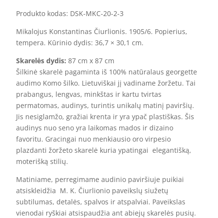
sutvėrimas
Produkto kodas: DSK-MKC-20-2-3
XI”
Mikalojus Konstantinas Čiurlionis. 1905/6. Popierius,
tempera. Kūrinio dydis: 36,7 × 30,1 cm.
Skarelės dydis:
87 cm x 87 cm
Šilkinė skarelė pagaminta iš 100% natūralaus georgette
audimo Komo šilko. Lietuviškai jį vadiname žoržetu. Tai
prabangus, lengvas, minkštas ir kartu tvirtas
permatomas, audinys, turintis unikalų matinį paviršių.
Jis nesiglamžo, gražiai krenta ir yra ypač plastiškas. Šis
audinys nuo seno yra laikomas mados ir dizaino
favoritu. Gracingai nuo menkiausio oro virpesio
plazdanti žoržeto skarelė kuria ypatingai elegantišką,
moterišką stilių.
Matiniame, perregimame audinio paviršiuje puikiai
atsiskleidžia M. K. Čiurlionio paveikslų siužetų
subtilumas, detalės, spalvos ir atspalviai. Paveikslas
vienodai ryškiai atsispaudžia ant abiejų skarelės pusių.