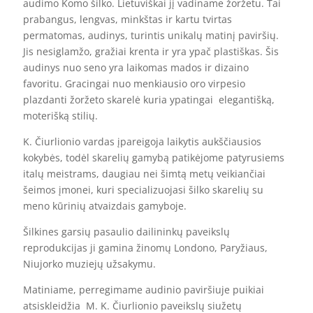
audimo Komo šilko. Lietuviškai jį vadiname žoržetu. Tai
prabangus, lengvas, minkštas ir kartu tvirtas
permatomas, audinys, turintis unikalų matinį paviršių.
Jis nesiglamžo, gražiai krenta ir yra ypač plastiškas. Šis
audinys nuo seno yra laikomas mados ir dizaino
favoritu. Gracingai nuo menkiausio oro virpesio
plazdanti žoržeto skarelė kuria ypatingai elegantišką,
moterišką stilių.
K. Čiurlionio vardas įpareigoja laikytis aukščiausios
kokybės, todėl skarelių gamybą patikėjome patyrusiems
italų meistrams, daugiau nei šimtą metų veikiančiai
šeimos įmonei, kuri specializuojasi šilko skarelių su
meno kūrinių atvaizdais gamyboje.
Šilkines garsių pasaulio dailininkų paveikslų
reprodukcijas ji gamina žinomų Londono, Paryžiaus,
Niujorko muziejų užsakymu.
Matiniame, perregimame audinio paviršiuje puikiai
atsiskleidžia M. K. Čiurlionio paveikslų siužetų