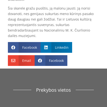
Šia skarele gražu puoštis, ją malonu jausti. Ją norisi
dovanoti, nes genijaus sukurtas meno kūrinys pasako
daug daugiau nei gali žodžiai. Tai ir Lietuvos kultūrą
reprezentuojantis suvenyras, sukurtas
bendradarbiaujant su Nacionaliniu M. K. Čiurlionio
dailės muziejumi.
Facebook
Linkedin


Email
Facebook


Prekybos vietos