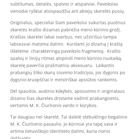
subtilumas, detalės, spalvos ir atspalviai. Paveikslas
vienodai ryškiai atsispaudžia ant abiejų skarelės pusių.
Originalus, specialiai šiam paveikslui sukurtas puošnus
skarelės krašto dizainas pabrėžia meno kūrinio grožį.
Kraštas skarelei labai svarbus, nes užsirišus tampa
labiausiai matoma dalimi. Kurdami jo dizainą į kraštą
iškėlėme charakteringą paveikslo fragmentą. Krašto
spalvų ir linijų ritmas atspindi meno kūrinio nuotaiką,
skarelę paverčia prašmatniu aksesuaru. Laikantis
prabangių šilko skarų siuvimo tradicijos, jos dygsnis po
dygsnio kruopščiai ir meistriškai apsiūtos rankomis.
Dėl spaudos, audinio kokybės, apsiuvimo ir originalaus
dizaino šias skareles drįstame vadinti prabangiomis,
vertomis M. K. Čiurlionio vardo ir kūrybos.
Tai daugiau nei skarelė. Tai dalelė stebuklingo begalinio
M. K. Čiurlionio pasaulio. Jo kūriniai yra tapę sava ir
artima lietuviškojo identiteto dalimi, kuria norisi
didžiuotis.