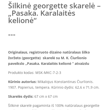
Šilkinė georgette skarelė –
„Pasaka. Karalaitės
kelionė“
---
Originalaus, registruoto dizaino n
atūralaus šilko
žoržeto (georgette)
skarelė
su M. K. Čiurlionio
paveikslo „Pasaka. Karalait
ės kelionė
“ atvaizdu
Produkto kodas: MSK-MKC-7-2-3
Kūrinio autorius:
Mikalojus Konstantinas Čiurlionis.
1907. Popierius, tempera. Kūrinio dydis: 62,6 x 71,9 cm.
Skarel
ės
dydis:
67 cm x 67 cm
Šilkinė skarelė pagaminta iš 100% natūralaus georgette