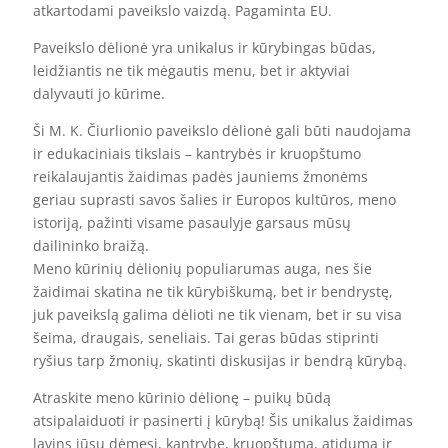
atkartodami paveikslo vaizdą. Pagaminta EU.
Paveikslo dėlionė yra unikalus ir kūrybingas būdas,
leidžiantis ne tik mėgautis menu, bet ir aktyviai
dalyvauti jo kūrime.
Ši M. K. Čiurlionio paveikslo dėlionė gali būti naudojama
ir edukaciniais tikslais – kantrybės ir kruopštumo
reikalaujantis žaidimas padės jauniems žmonėms
geriau suprasti savos šalies ir Europos kultūros, meno
istoriją, pažinti visame pasaulyje garsaus mūsų
dailininko braižą.
Meno kūrinių dėlionių populiarumas auga, nes šie
žaidimai skatina ne tik kūrybiškumą, bet ir bendrystę,
juk paveikslą galima dėlioti ne tik vienam, bet ir su visa
šeima, draugais, seneliais. Tai geras būdas stiprinti
ryšius tarp žmonių, skatinti diskusijas ir bendrą kūrybą.
Atraskite meno kūrinio dėlionę – puikų būdą
atsipalaiduoti ir pasinerti į kūrybą! Šis unikalus žaidimas
lavins jūsų dėmesį, kantrybę, kruopštumą, atidumą ir