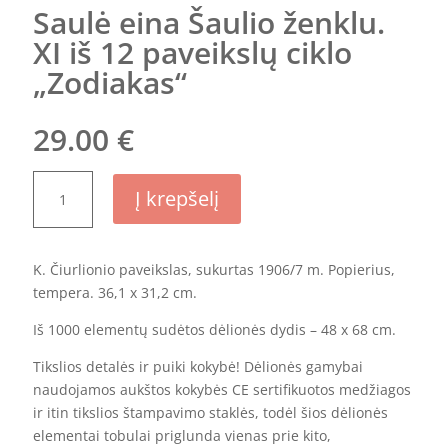
Saulė eina Šaulio ženklu.
XI iš 12 paveikslų ciklo
„Zodiakas“
29.00
€
produkto
Į krepšelį
kiekis:
Saulė
eina
K. Čiurlionio paveikslas, sukurtas 1906/7 m. Popierius,
Šaulio
tempera. 36,1 x 31,2 cm.
ženklu.
XI
Iš 1000 elementų sudėtos dėlionės dydis – 48 x 68 cm.
iš
12
Tikslios detalės ir puiki kokybė! Dėlionės gamybai
paveikslų
naudojamos aukštos kokybės CE sertifikuotos medžiagos
ciklo
ir itin tikslios štampavimo staklės, todėl šios dėlionės
„Zodiakas“
elementai tobulai priglunda vienas prie kito,