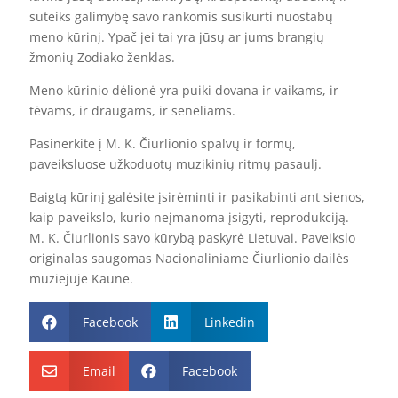
suteiks galimybę savo rankomis susikurti nuostabų
meno kūrinį. Ypač jei tai yra jūsų ar jums brangių
žmonių Zodiako ženklas.
Meno kūrinio dėlionė yra puiki dovana ir vaikams, ir
tėvams, ir draugams, ir seneliams.
Pasinerkite į M. K. Čiurlionio spalvų ir formų,
paveiksluose užkoduotų muzikinių ritmų pasaulį.
Baigtą kūrinį galėsite įsirėminti ir pasikabinti ant sienos,
kaip paveikslo, kurio neįmanoma įsigyti, reprodukciją.
M. K. Čiurlionis savo kūrybą paskyrė Lietuvai. Paveikslo
originalas saugomas Nacionaliniame Čiurlionio dailės
muziejuje Kaune.
Facebook
Linkedin


Email
Facebook

