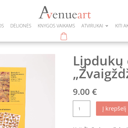
OS
DĖLIONĖS
KNYGOS VAIKAMS
ATVIRUKAI
KITI 
Lipdukų 
„Žvaigžd
9.00
€
produkto
Į krepšelį
kiekis:
Lipdukų
dėlionė