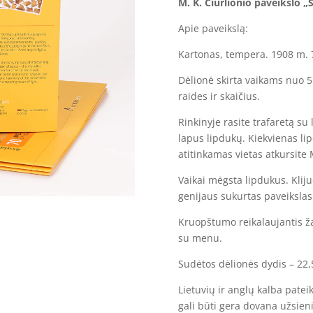
M. K. Čiurlionio paveikslo „
„Žvaigždžių
sonata"
Apie paveikslą:
Kartonas, tempera. 1908 m. 
Dėlionė skirta vaikams nuo 5
raides ir skaičius.
Rinkinyje rasite trafaretą su
lapus lipdukų. Kiekvienas lip
atitinkamas vietas atkursite 
Vaikai mėgsta lipdukus. Kliju
genijaus sukurtas paveikslas
Kruopštumo reikalaujantis ž
su menu.
Sudėtos dėlionės dydis – 22,
Lietuvių ir anglų kalba patei
gali būti gera dovana užsien