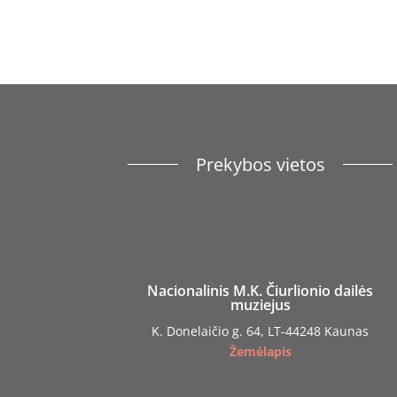
Prekybos vietos
Nacionalinis M.K. Čiurlionio dailės
muziejus
K. Donelaičio g. 64, LT-44248 Kaunas
Žemėlapis