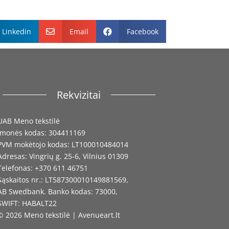
Linkedin
Email
Facebook


Rekvizitai
UAB Meno tekstilė
Įmonės kodas: 304411169
PVM mokėtojo kodas: LT100010484014
Adresas: Vingrių g. 25-6, Vilnius 01309
Telefonas: +370 611 46751
Sąskaitos nr.: LT587300010149881569,
AB Swedbank. Banko kodas: 73000,
SWIFT: HABALT22
© 2026 Meno tekstilė | Avenueart.lt