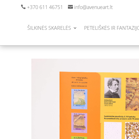
+370 611 46751
info@avenueart.lt


ŠILKINĖS SKARELĖS
PETELIŠKĖS IR FANTAZIJ