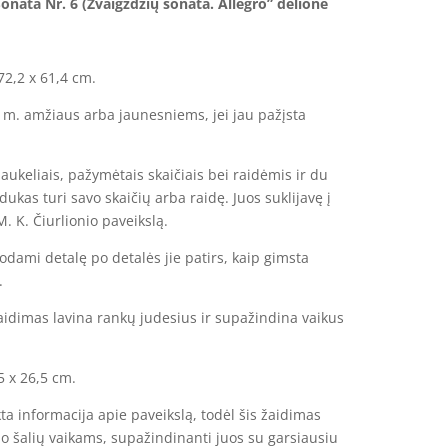
Sonata Nr. 6 (Žvaigždžių sonata. Allegro”
dėlionė
72,2 x 61,4 cm.
 m. amžiaus arba jaunesniems, jei jau pažįsta
 laukeliais, pažymėtais skaičiais bei raidėmis ir du
dukas turi savo skaičių arba raidę. Juos suklijavę į
M. K. Čiurlionio paveikslą.
odami detalę po detalės jie patirs, kaip gimsta
.
aidimas lavina rankų judesius ir supažindina vaikus
5 x 26,5 cm.
kta informacija apie paveikslą, todėl šis žaidimas
io šalių vaikams, supažindinanti juos su garsiausiu