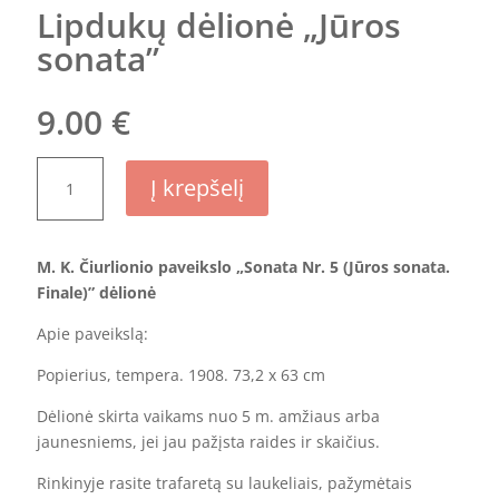
Lipdukų dėlionė „Jūros
sonata”
9.00
€
produkto
Į krepšelį
kiekis:
Lipdukų
dėlionė
M. K. Čiurlionio paveikslo „Sonata Nr. 5 (Jūros sonata.
„Jūros
Finale)”
dėlionė
sonata"
Apie paveikslą:
Popierius, tempera. 1908. 73,2 x 63 cm
Dėlionė skirta vaikams nuo 5 m. amžiaus arba
jaunesniems, jei jau pažįsta raides ir skaičius.
Rinkinyje rasite trafaretą su laukeliais, pažymėtais