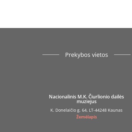
Prekybos vietos
Nacionalinis M.K. Čiurlionio dailės
muziejus
K. Donelaičio g. 64, LT-44248 Kaunas
Žemėlapis