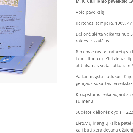
M. K. Čiurlionio paveikslo „
„Angelėliai“
Apie paveikslą:
Kartonas, tempera. 1909. 47 
Dėlionė skirta vaikams nuo 5
raides ir skaičius.
Rinkinyje rasite trafaretą su
lapus lipdukų. Kiekvienas lip
atitinkamas vietas atkursite 
Vaikai mėgsta lipdukus. Kliju
genijaus sukurtas paveikslas
Kruopštumo reikalaujantis ž
su menu.
Sudėtos dėlionės dydis – 22,
Lietuvių ir anglų kalba patei
gali būti gera dovana užsien