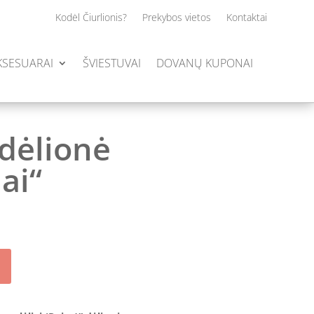
Kodėl Čiurlionis?
Prekybos vietos
Kontaktai
AKSESUARAI
ŠVIESTUVAI
DOVANŲ KUPONAI
dėlionė
ai“