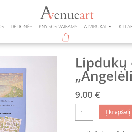
OS
DĖLIONĖS
KNYGOS VAIKAMS
ATVIRUKAI
KITI 
Lipdukų 
„Angelėli
9.00
€
produkto
Į krepšelį
kiekis:
Lipdukų
dėlionė