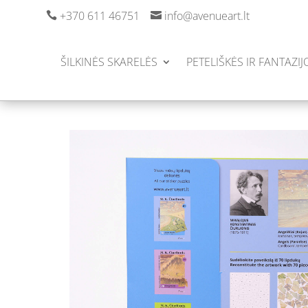
+370 611 46751
info@avenueart.lt


ŠILKINĖS SKARELĖS
PETELIŠKĖS IR FANTAZIJ