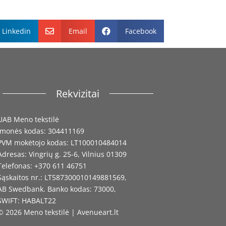
Linkedin
Email
Facebook


Rekvizitai
UAB Meno tekstilė
Įmonės kodas: 304411169
PVM mokėtojo kodas: LT100010484014
Adresas: Vingrių g. 25-6, Vilnius 01309
Telefonas: +370 611 46751
Sąskaitos nr.: LT587300010149881569,
AB Swedbank. Banko kodas: 73000,
SWIFT: HABALT22
© 2026 Meno tekstilė | Avenueart.lt