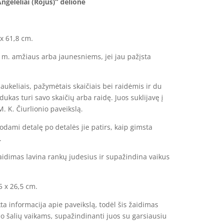
Angelėliai (Rojus)” dėlionė
x 61,8 cm.
 m. amžiaus arba jaunesniems, jei jau pažįsta
 laukeliais, pažymėtais skaičiais bei raidėmis ir du
dukas turi savo skaičių arba raidę. Juos suklijavę į
M. K. Čiurlionio paveikslą.
odami detalę po detalės jie patirs, kaip gimsta
.
aidimas lavina rankų judesius ir supažindina vaikus
5 x 26,5 cm.
kta informacija apie paveikslą, todėl šis žaidimas
io šalių vaikams, supažindinanti juos su garsiausiu