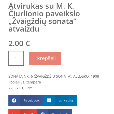
Atvirukas su M. K.
Čiurlionio paveikslo
„Žvaigždių sonata“
atvaizdu
2.00
€
produkto
Į krepšelį
kiekis:
Atvirukas
su
SONATA NR. 6 (ŽVAIGŽDŽIŲ SONATA). ALLEGRO, 1908
M.
Popierius, tempera
K.
72,5 x 61,5 cm
Čiurlionio
paveikslo
Facebook
Linkedin
„Žvaigždių


sonata“
atvaizdu