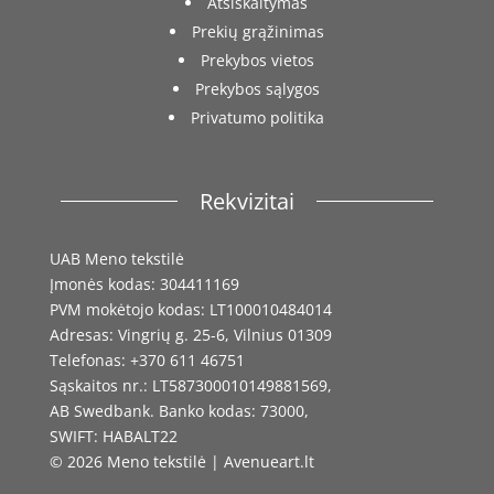
Atsiskaitymas
Prekių grąžinimas
Prekybos vietos
Prekybos sąlygos
Privatumo politika
Rekvizitai
UAB Meno tekstilė
Įmonės kodas: 304411169
PVM mokėtojo kodas: LT100010484014
Adresas: Vingrių g. 25-6, Vilnius 01309
Telefonas: +370 611 46751
Sąskaitos nr.: LT587300010149881569,
AB Swedbank. Banko kodas: 73000,
SWIFT: HABALT22
© 2026 Meno tekstilė | Avenueart.lt