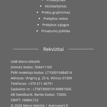
Atsiskaitymas
Prekių grąžinimas
Prekybos vietos
Prekybos sąlygos
Privatumo politika
Rekvizitai
UAB Meno tekstilė
Įmonės kodas: 304411169
PVM mokėtojo kodas: LT100010484014
Adresas: Vingrių g. 25-6, Vilnius 01309
Telefonas: +370 611 46751
Sąskaitos nr.: LT587300010149881569,
AB Swedbank. Banko kodas: 73000,
SWIFT: HABALT22
© 2026 Meno tekstilė | Avenueart.lt