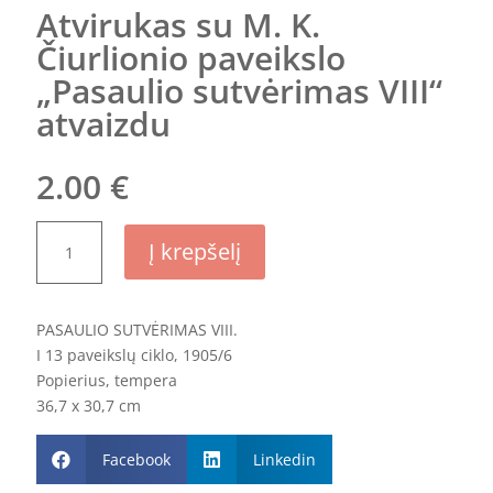
Atvirukas su M. K.
Čiurlionio paveikslo
„Pasaulio sutvėrimas VIII“
atvaizdu
2.00
€
produkto
Į krepšelį
kiekis:
Atvirukas
su
PASAULIO SUTVĖRIMAS VIII.
M.
I 13 paveikslų ciklo, 1905/6
K.
Popierius, tempera
Čiurlionio
36,7 x 30,7 cm
paveikslo
„Pasaulio
Facebook
Linkedin
sutvėrimas


VIII“