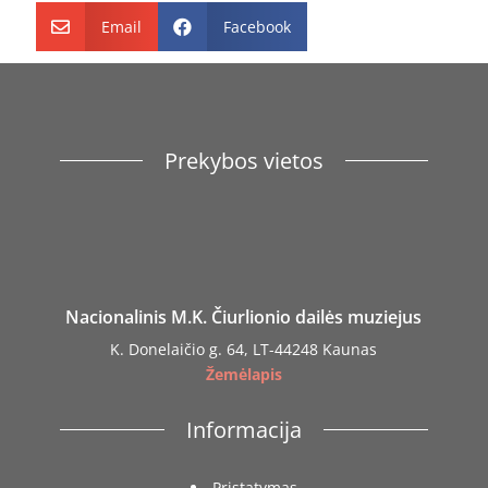
atvaizdu
Email
Facebook


Prekybos vietos
Nacionalinis M.K. Čiurlionio dailės muziejus
K. Donelaičio g. 64, LT-44248 Kaunas
Žemėlapis
Informacija
Pristatymas