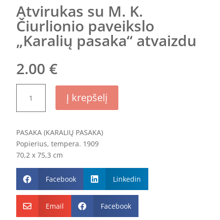
Atvirukas su M. K.
Čiurlionio paveikslo
„Karalių pasaka“ atvaizdu
2.00
€
produkto
Į krepšelį
kiekis:
Atvirukas
su
PASAKA (KARALIŲ PASAKA)
M.
Popierius, tempera. 1909
K.
70,2 x 75,3 cm
Čiurlionio
paveikslo
Facebook
Linkedin
„Karalių


pasaka“
atvaizdu
Email
Facebook

